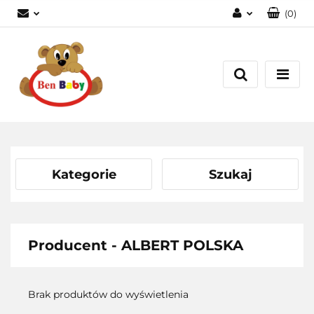
(
0
)
Zaloguj się
Zarejestruj się
Dodaj zgłoszenie
Zgody cookies
Kategorie
Szukaj
Producent - ALBERT POLSKA
Brak produktów do wyświetlenia