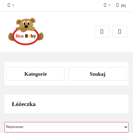
(
0
)
Zaloguj się
Zarejestruj się
Dodaj zgłoszenie
Zgody cookies
Kategorie
Szukaj
Łóżeczka