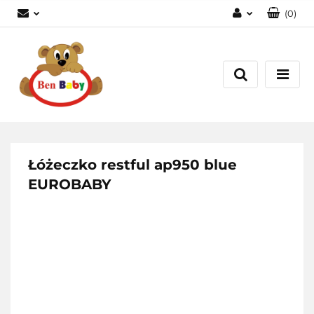
(
0
)
Zaloguj się
Zarejestruj się
Dodaj zgłoszenie
Zgody cookies
Łóżeczko restful ap950 blue
EUROBABY