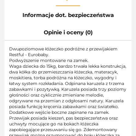
Informacje dot. bezpieczeństwa
Opinie i oceny (0)
Dwupoziomowe łóżeczko podróżne z przewijakiem
Restful - Eurobaby.
Podwyższenie montowane na zamek.
Waga dziecka do 15kg, bardzo trwała lekka konstrukcja,
dwa kółka do przemieszczania łóżeczka, materacyk,
moskitiera, torba podróżna na łóżeczko, wygodny i
łatwy system rozkładania. Odpinana karuzela z trzema
zabawkami i pozytywką. Karuzela posiada trzy poziomy
głośności oraz cyklicznie zmieniane melodie,
odgrywane na przemian z odgłosami natury. Karuzela
posiada funkcję kręcenia zabawkami oraz światełko.
Dodatkowe wejście boczne zapinane na zamek.
Przewijak posiada kieszeń, pas bezpieczeństwa oraz
uchwyty mocujące go na bokach łóżeczka
zapobiegające przesuwaniu się go. Zdemontowany
przewijak można przymocować do boku łóżeczka za