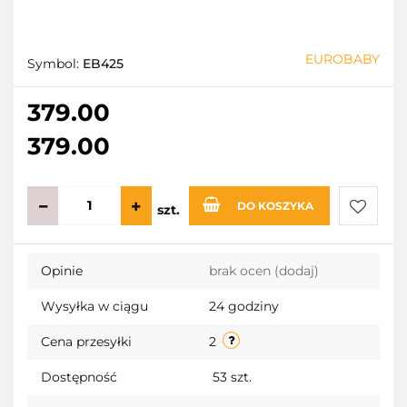
EUROBABY
Symbol:
EB425
379.00
379.00
DO KOSZYKA
szt.
Do
Opinie
brak ocen
(dodaj)
przecho
Wysyłka w ciągu
24 godziny
Cena przesyłki
2
Dostępność
53
szt.