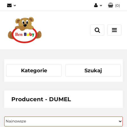
(
0
)
Zaloguj się
Zarejestruj się
Dodaj zgłoszenie
Zgody cookies
Kategorie
Szukaj
Producent - DUMEL