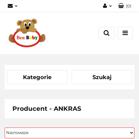
(
0
)
Zaloguj się
Zarejestruj się
Dodaj zgłoszenie
Zgody cookies
Kategorie
Szukaj
Producent - ANKRAS