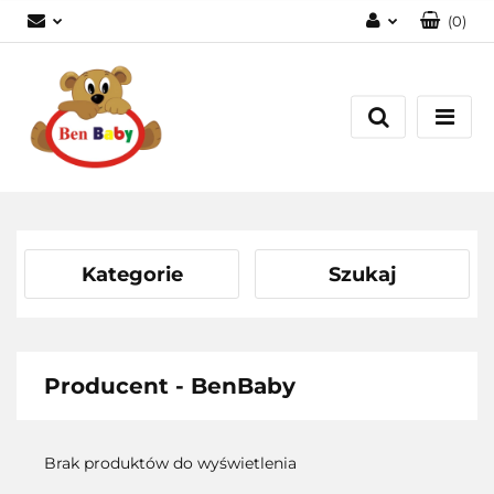
(
0
)
Zaloguj się
Zarejestruj się
Dodaj zgłoszenie
Zgody cookies
Kategorie
Szukaj
Producent - BenBaby
Brak produktów do wyświetlenia