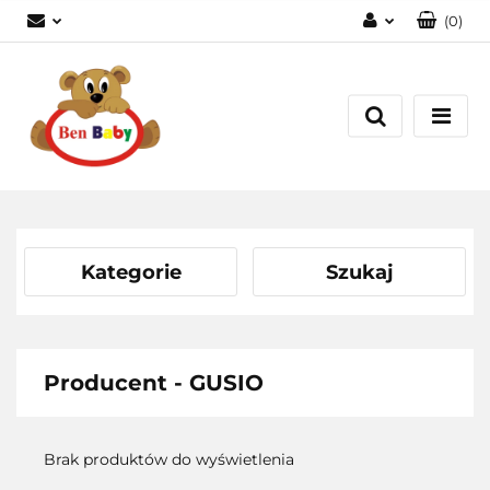
(
0
)
Zaloguj się
Zarejestruj się
Dodaj zgłoszenie
Zgody cookies
Kategorie
Szukaj
Producent - GUSIO
Brak produktów do wyświetlenia