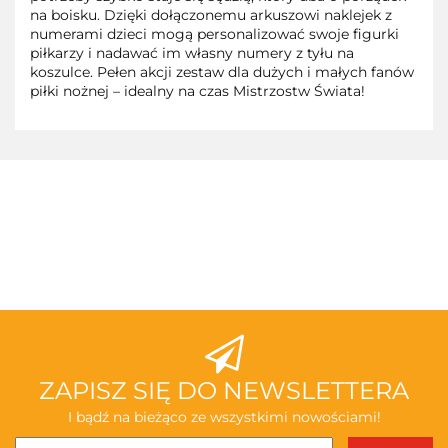
na boisku. Dzięki dołączonemu arkuszowi naklejek z
numerami dzieci mogą personalizować swoje figurki
piłkarzy i nadawać im własny numery z tyłu na
koszulce. Pełen akcji zestaw dla dużych i małych fanów
piłki nożnej – idealny na czas Mistrzostw Świata!
3TOYSM
ABAKUS
ZAPISZ SIĘ DO NEWSLETTERA
I bądź na bieżąco ze wszystkimi nowościami!