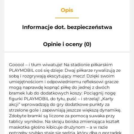
Opis
Informacje dot. bezpieczeństwa
Opinie i oceny (0)
Gooool – i tłum wiwatuje! Na stadionie piłkarskim
PLAYMOBIL coś się dzieje: Dwaj piłkarze rywalizują ze
sobą i rozgrywają ekscytujący mecz! Dzięki swoim
umiejętnościom i odpowiedniemu refleksowi gracze
mogą naprawdę kopnąć piłkę do jednej z dwóch
bramek lub do dodatkowych koszy: Pociągnij nogę
figurki PLAYMOBIL do tyłu, puść – i strzelaj! „Karty
akcji” wprowadzają do gry dodatkowe punkty za
strzelone gole i zapewniają jeszcze większą dynamikę.
Zdobyte bramki są liczone za pomocą suwaka przy
tablicy wyników. Na skraju boiska zmieniająca kształt
maskotka głośno kibicuje drużynom – a w razie
potrzeby szybko staje się sędzią, który dba o porządek