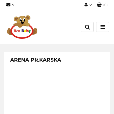
(
0
)
Zaloguj się
Zarejestruj się
Dodaj zgłoszenie
Zgody cookies
ARENA PIŁKARSKA