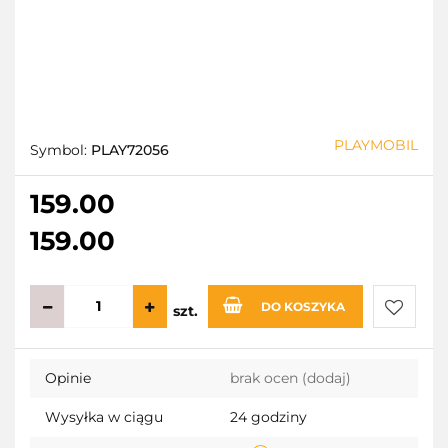
PLAYMOBIL
Symbol:
PLAY72056
159.00
159.00
DO KOSZYKA
szt.
Do
Opinie
brak ocen
(dodaj)
przecho
Wysyłka w ciągu
24 godziny