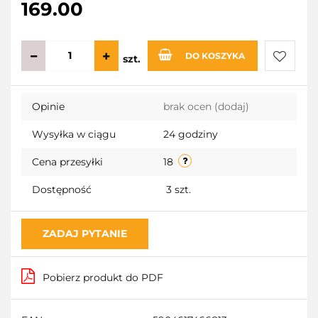
169.00
DO KOSZYKA
szt.
Do
Opinie
brak ocen
(dodaj)
przecho
Wysyłka w ciągu
24 godziny
Cena przesyłki
18
Dostępność
3
szt.
ZADAJ PYTANIE
Pobierz produkt do PDF