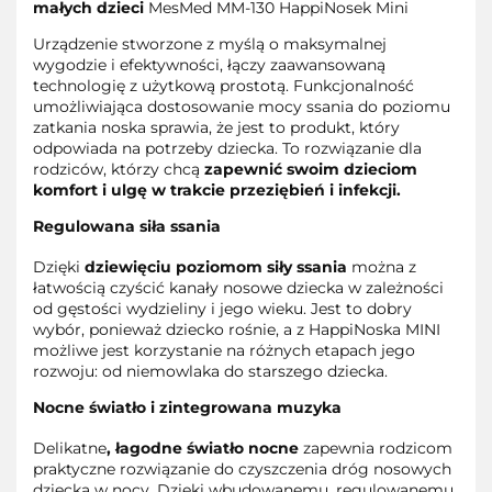
małych dzieci
MesMed MM-130 HappiNosek Mini
Urządzenie stworzone z myślą o maksymalnej
wygodzie i efektywności, łączy zaawansowaną
technologię z użytkową prostotą. Funkcjonalność
umożliwiająca dostosowanie mocy ssania do poziomu
zatkania noska sprawia, że jest to produkt, który
odpowiada na potrzeby dziecka. To rozwiązanie dla
rodziców, którzy chcą
zapewnić swoim dzieciom
komfort i ulgę w trakcie przeziębień i infekcji.
Regulowana siła ssania
Dzięki
dziewięciu poziomom siły ssania
można z
łatwością czyścić kanały nosowe dziecka w zależności
od gęstości wydzieliny i jego wieku. Jest to dobry
wybór, ponieważ dziecko rośnie, a z HappiNoska MINI
możliwe jest korzystanie na różnych etapach jego
rozwoju: od niemowlaka do starszego dziecka.
Nocne światło i zintegrowana muzyka
Delikatne
, łagodne światło nocne
zapewnia rodzicom
praktyczne rozwiązanie do czyszczenia dróg nosowych
dziecka w nocy. Dzięki wbudowanemu, regulowanemu