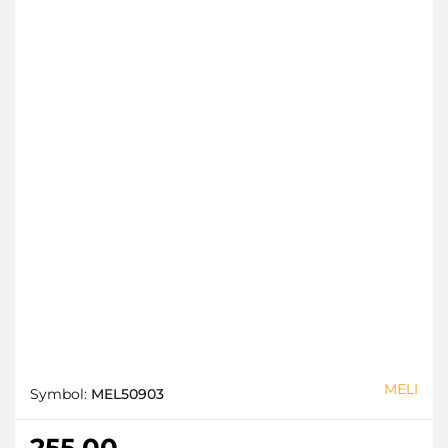
MELI
Symbol:
MEL50903
255.00