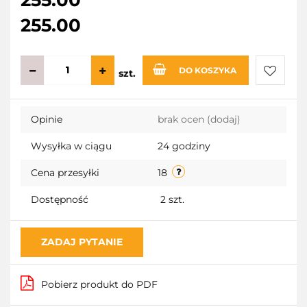
255.00
DO KOSZYKA
szt.
Do
Opinie
brak ocen
(dodaj)
przecho
Wysyłka w ciągu
24 godziny
Cena przesyłki
18
Dostępność
2
szt.
ZADAJ PYTANIE
Pobierz produkt do PDF