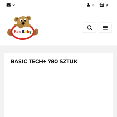
(
0
)
Zaloguj się
Zarejestruj się
Dodaj zgłoszenie
Zgody cookies
BASIC TECH+ 780 SZTUK