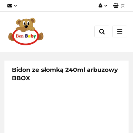
(
0
)
Zaloguj się
Zarejestruj się
Dodaj zgłoszenie
Zgody cookies
Bidon ze słomką 240ml arbuzowy
BBOX