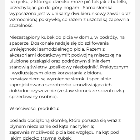
na rynku, z którego dziecko może pić tak jak z butelki,
przechylając go do góry nogami. Sama słomka
wyposażona jest w unikalny dwukierunkowy zawór oraz
wzmocnioną pokrywkę, co razem z uszczelką zapewnia
szczelność.
Niezastąpiony kubek do picia w domu, w podróży, na
spacerze. Doskonale nadaje się do szlifowania
umiejętności samodzielnego picia. Razem z
akcesoriami dodatkowymi*: podwójną miseczką na
ulubione przekąski oraz podróżnym śliniakiem
stanowią świetny „posiłkowy niezbędnik". Praktycznym
i wydłużającym okres korzystania z bidonu
rozwiązaniem są wymienne słomki i specjalnie
zaprojektowana szczoteczka umożliwiająca ich
dokładne czyszczenie (zestaw słomek ze szczoteczką
sprzedawany osobno).
Właściwości produktu:
posiada obciążoną słomkę, która porusza się wraz z
płynem niezależnie od kąta nachylenia;
zapewnia możliwość picia bez względu na kąt pod
jakim dziecko trzyma kubek;