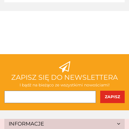
3TOYSM
ABAKUS
ZAPISZ SIĘ DO NEWSLETTERA
I bądź na bieżąco ze wszystkimi nowościami!
AKSJOMAT
INFORMACJE