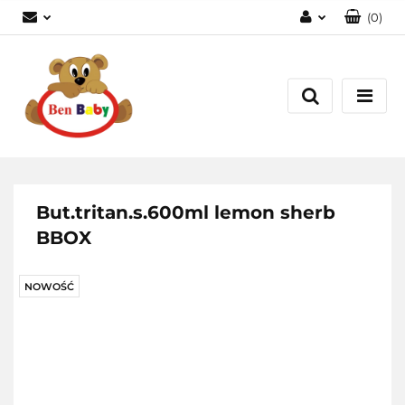
(
0
)
Zaloguj się
Zarejestruj się
Dodaj zgłoszenie
Zgody cookies
But.tritan.s.600ml lemon sherb
BBOX
NOWOŚĆ