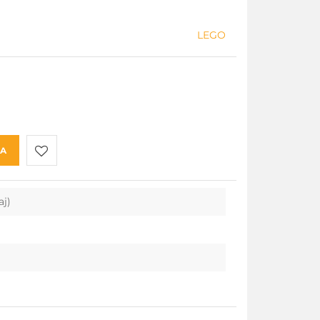
LEGO
KA
Do
aj)
przechowalni