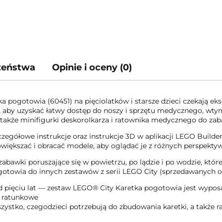
czeństwa
Opinie i oceny (0)
pogotowia (60451) na pięciolatków i starsze dzieci czekają ek
i, aby uzyskać łatwy dostęp do noszy i sprzętu medycznego, wty
 także minifigurki deskorolkarza i ratownika medycznego do zaba
egółowe instrukcje oraz instrukcje 3D w aplikacji LEGO Builder
większać i obracać modele, aby oglądać je z różnych perspektyw
abawki poruszające się w powietrzu, po lądzie i po wodzie, kt
otowia do innych zestawów z serii LEGO City (sprzedawanych oso
 pięciu lat — zestaw LEGO® City Karetka pogotowia jest wyposaż
e ratunkowe
stko, czegodzieci potrzebują do zbudowania karetki, a także ra