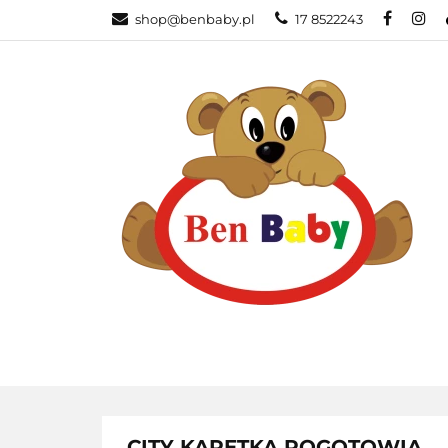
shop@benbaby.pl
17 8522243
KATEGORIE
CITY KARETKA POGOTOWIA