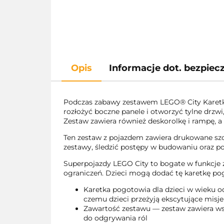
Opis
Informacje dot. bezpie
Podczas zabawy zestawem LEGO® City Karetka 
rozłożyć boczne panele i otworzyć tylne drzw
Zestaw zawiera również deskorolkę i rampę, a
Ten zestaw z pojazdem zawiera drukowane szcz
zestawy, śledzić postępy w budowaniu oraz po
Superpojazdy LEGO City to bogate w funkcje z
ograniczeń. Dzieci mogą dodać tę karetkę pog
Karetka pogotowia dla dzieci w wieku od
czemu dzieci przeżyją ekscytujące misj
Zawartość zestawu — zestaw zawiera wszy
do odgrywania ról