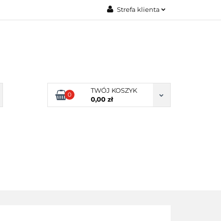
Strefa klienta
Zaloguj się
Zarejestruj się
Dodaj zgłoszenie
Zgody cookies
TWÓJ KOSZYK
0
0,00 zł
ERY