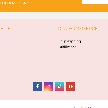
kimi nowościami!
ABAKUS
LEPIE
DLA ECOMMERCE
AKSJOMAT
Dropshipping
Fulfillment
ALBIS