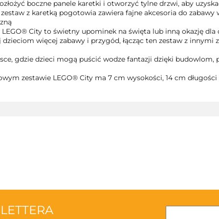
ozłożyć boczne panele karetki i otworzyć tylne drzwi, aby uzys
 zestaw z karetką pogotowia zawiera fajne akcesoria do zabaw
czną
w LEGO® City to świetny upominek na święta lub inną okazję dla 
dzieciom więcej zabawy i przygód, łącząc ten zestaw z innymi
sce, gdzie dzieci mogą puścić wodze fantazji dzięki budowlom, 
wym zestawie LEGO® City ma 7 cm wysokości, 14 cm długości i
3TOYSM
SLETTERA