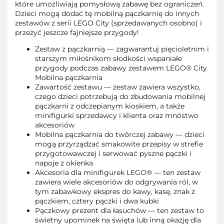
które umożliwiają pomysłową zabawę bez ograniczeń.
Dzieci mogą dodać tę mobilną pączkarnię do innych
zestawów z serii LEGO City (sprzedawanych osobno) i
przeżyć jeszcze fajniejsze przygody!
Zestaw z pączkarnią — zagwarantuj pięcioletnim i
starszym miłośnikom słodkości wspaniałe
przygody podczas zabawy zestawem LEGO® City
Mobilna pączkarnia
Zawartość zestawu — zestaw zawiera wszystko,
czego dzieci potrzebują do zbudowania mobilnej
pączkarni z odczepianym kioskiem, a także
minifigurki sprzedawcy i klienta oraz mnóstwo
akcesoriów
Mobilna pączkarnia do twórczej zabawy — dzieci
mogą przyrządzać smakowite przepisy w strefie
przygotowawczej i serwować pyszne pączki i
napoje z okienka
Akcesoria dla minifigurek LEGO® — ten zestaw
zawiera wiele akcesoriów do odgrywania ról, w
tym zabawkowy ekspres do kawy, kasę, znak z
pączkiem, cztery pączki i dwa kubki
Pączkowy prezent dla łasuchów — ten zestaw to
świetny upominek na święta lub inną okazję dla