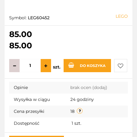
LEGO
Symbol:
LEG60452
85.00
85.00
DO KOSZYKA
szt.
Do
Opinie
brak ocen
(dodaj)
przecho
Wysyłka w ciągu
24 godziny
Cena przesyłki
18
Dostępność
1
szt.