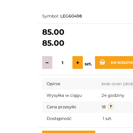
Symbol:
LEG60498
85.00
85.00
DO KOSZY
szt.
Opinie
brak ocen
(dod
Wysyłka w ciągu
24 godziny
Cena przesyłki
18
Dostępność
1
szt.