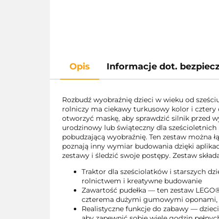
Opis
Informacje dot. bezpie
Rozbudź wyobraźnię dzieci w wieku od sześci
rolniczy ma ciekawy turkusowy kolor i cztery
otworzyć maskę, aby sprawdzić silnik przed 
urodzinowy lub świąteczny dla sześcioletnich
pobudzającą wyobraźnię. Ten zestaw można łąc
poznają inny wymiar budowania dzięki aplikac
zestawy i śledzić swoje postępy. Zestaw skład
Traktor dla sześciolatków i starszych d
rolnictwem i kreatywne budowanie
Zawartość pudełka — ten zestaw LEGO® 
czterema dużymi gumowymi oponami, a 
Realistyczne funkcje do zabawy — dzieci
aby zapewnić sobie wiele godzin pełnyc