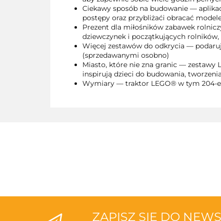
Ciekawy sposób na budowanie — aplikacj
postępy oraz przybliżaći obracać mode
Prezent dla miłośników zabawek rolniczy
dziewczynek i początkujących rolników, 
Więcej zestawów do odkrycia — podaruj 
(sprzedawanymi osobno)
Miasto, które nie zna granic — zestawy
inspirują dzieci do budowania, tworzenia
Wymiary — traktor LEGO® w tym 204-el
ZAPISZ SIĘ DO NEW