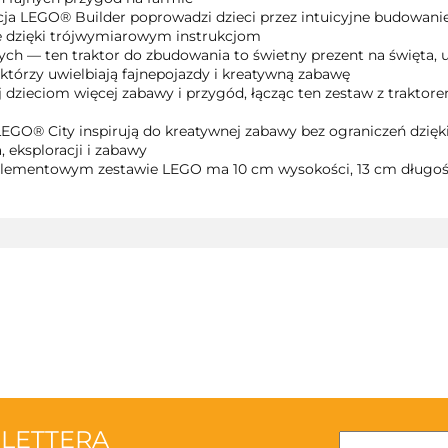
a LEGO® Builder poprowadzi dzieci przez intuicyjne budowanie.
le dzięki trójwymiarowym instrukcjom
ch — ten traktor do zbudowania to świetny prezent na święta, u
którzy uwielbiają fajnepojazdy i kreatywną zabawę
dzieciom więcej zabawy i przygód, łącząc ten zestaw z traktore
 LEGO® City inspirują do kreatywnej zabawy bez ograniczeń dzi
, eksploracji i zabawy
ementowym zestawie LEGO ma 10 cm wysokości, 13 cm długości
3TOYSM
SLETTERA