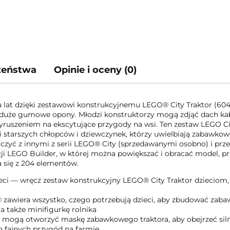
czeństwa
Opinie i oceny (0)
u lat dzięki zestawowi konstrukcyjnemu LEGO® City Traktor (6
 duże gumowe opony. Młodzi konstruktorzy mogą zdjąć dach kabi
wyruszeniem na ekscytujące przygody na wsi. Ten zestaw LEGO C
 i starszych chłopców i dziewczynek, którzy uwielbiają zabawkow
zyć z innymi z serii LEGO® City (sprzedawanymi osobno) i przeż
ji LEGO Builder, w której można powiększać i obracać model, pr
a się z 204 elementów.
zieci — wręcz zestaw konstrukcyjny LEGO® City Traktor dzieciom,
zawiera wszystko, czego potrzebują dzieci, aby zbudować zaba
także minifigurkę rolnika
 mogą otworzyć maskę zabawkowego traktora, aby obejrzeć silnik
h fajnych przygód na farmie