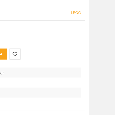
LEGO
KA
Do
aj)
przechowalni