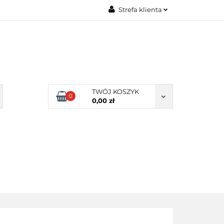
Strefa klienta
Zaloguj się
Zarejestruj się
Dodaj zgłoszenie
Zgody cookies
TWÓJ KOSZYK
0
0,00 zł
ERY