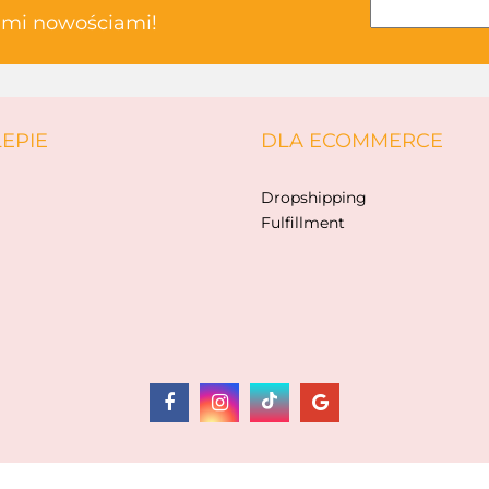
kimi nowościami!
ABAKUS
LEPIE
DLA ECOMMERCE
AKSJOMAT
Dropshipping
Fulfillment
ALBIS