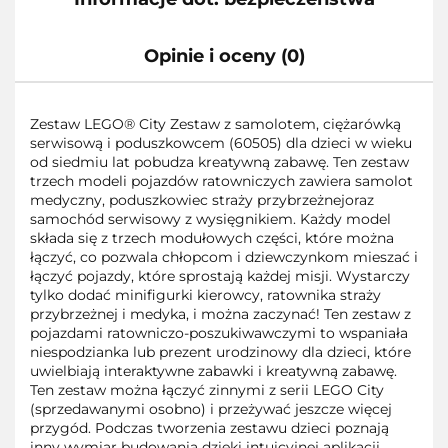
Opinie i oceny (0)
Zestaw LEGO® City Zestaw z samolotem, ciężarówką
serwisową i poduszkowcem (60505) dla dzieci w wieku
od siedmiu lat pobudza kreatywną zabawę. Ten zestaw
trzech modeli pojazdów ratowniczych zawiera samolot
medyczny, poduszkowiec straży przybrzeżnejoraz
samochód serwisowy z wysięgnikiem. Każdy model
składa się z trzech modułowych części, które można
łączyć, co pozwala chłopcom i dziewczynkom mieszać i
łączyć pojazdy, które sprostają każdej misji. Wystarczy
tylko dodać minifigurki kierowcy, ratownika straży
przybrzeżnej i medyka, i można zaczynać! Ten zestaw z
pojazdami ratowniczo-poszukiwawczymi to wspaniała
niespodzianka lub prezent urodzinowy dla dzieci, które
uwielbiają interaktywne zabawki i kreatywną zabawę.
Ten zestaw można łączyć zinnymi z serii LEGO City
(sprzedawanymi osobno) i przeżywać jeszcze więcej
przygód. Podczas tworzenia zestawu dzieci poznają
inny wymiar budowania dzięki intuicyjnej aplikacji