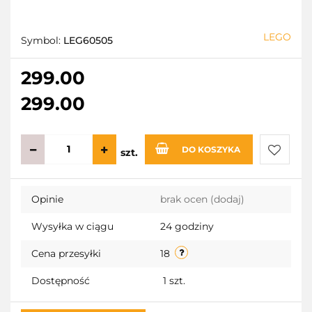
LEGO
Symbol:
LEG60505
299.00
299.00
DO KOSZYKA
szt.
Do
Opinie
brak ocen
(dodaj)
przecho
Wysyłka w ciągu
24 godziny
Cena przesyłki
18
Dostępność
1
szt.