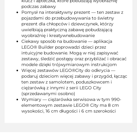
klucz i apteczka, które pobudzają wyobraźnię
podczas zabawy
Pomysł na interaktywny prezent — ten zestaw z
pojazdami do przebudowywania to świetny
prezent dla chłopców i dziewczynek, którzy
uwielbiają praktyczną zabawę pobudzającą
wyobraźnię i kreatywnebudowanie
Ciekawy sposób na budowanie — aplikacja
LEGO® Builder poprowadzi dzieci przez
intuicyjne budowanie. Mogą w niej zapisywać
zestawy, śledzić postępy oraz przybliżać i obracać
modele dzięki trójwymiarowym instrukcjom
Więcej zestawów LEGO®City do odkrycia —
podaruj dzieciom więcej zabawy i przygód, łącząc
ten zestaw z samolotem, poduszkowcem i
ciężarówką z innymi z serii LEGO City
(sprzedawanymi osobno)
Wymiary — ciężarówka serwisowa w tym 990-
elementowym zestawie LEGO® City ma 8 cm
wysokości, 16 cm długości i 6 cm szerokości