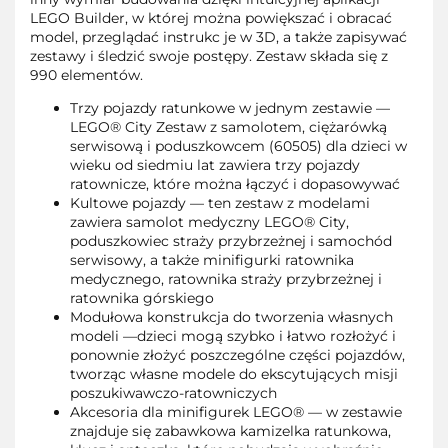
LEGO Builder, w której można powiększać i obracać
model, przeglądać instrukc je w 3D, a także zapisywać
zestawy i śledzić swoje postępy. Zestaw składa się z
990 elementów.
Trzy pojazdy ratunkowe w jednym zestawie —
LEGO® City Zestaw z samolotem, ciężarówką
serwisową i poduszkowcem (60505) dla dzieci w
wieku od siedmiu lat zawiera trzy pojazdy
ratownicze, które można łączyć i dopasowywać
Kultowe pojazdy — ten zestaw z modelami
zawiera samolot medyczny LEGO® City,
poduszkowiec straży przybrzeżnej i samochód
serwisowy, a także minifigurki ratownika
medycznego, ratownika straży przybrzeżnej i
ratownika górskiego
Modułowa konstrukcja do tworzenia własnych
modeli —dzieci mogą szybko i łatwo rozłożyć i
ponownie złożyć poszczególne części pojazdów,
tworząc własne modele do ekscytujących misji
poszukiwawczo-ratowniczych
Akcesoria dla minifigurek LEGO® — w zestawie
znajduje się zabawkowa kamizelka ratunkowa,