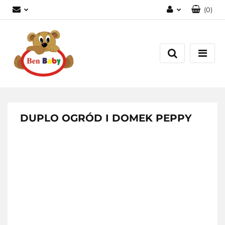
(
0
)
Zaloguj się
Zarejestruj się
Dodaj zgłoszenie
Zgody cookies
DUPLO OGRÓD I DOMEK PEPPY