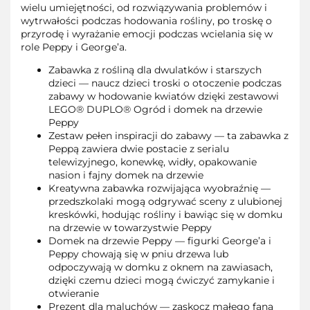
wielu umiejętności, od rozwiązywania problemów i
wytrwałości podczas hodowania rośliny, po troskę o
przyrodę i wyrażanie emocji podczas wcielania się w
role Peppy i George’a.
Zabawka z rośliną dla dwulatków i starszych
dzieci — naucz dzieci troski o otoczenie podczas
zabawy w hodowanie kwiatów dzięki zestawowi
LEGO® DUPLO® Ogród i domek na drzewie
Peppy
Zestaw pełen inspiracji do zabawy — ta zabawka z
Peppą zawiera dwie postacie z serialu
telewizyjnego, konewkę, widły, opakowanie
nasion i fajny domek na drzewie
Kreatywna zabawka rozwijająca wyobraźnię —
przedszkolaki mogą odgrywać sceny z ulubionej
kreskówki, hodując rośliny i bawiąc się w domku
na drzewie w towarzystwie Peppy
Domek na drzewie Peppy — figurki George’a i
Peppy chowają się w pniu drzewa lub
odpoczywają w domku z oknem na zawiasach,
dzięki czemu dzieci mogą ćwiczyć zamykanie i
otwieranie
Prezent dla maluchów — zaskocz małego fana