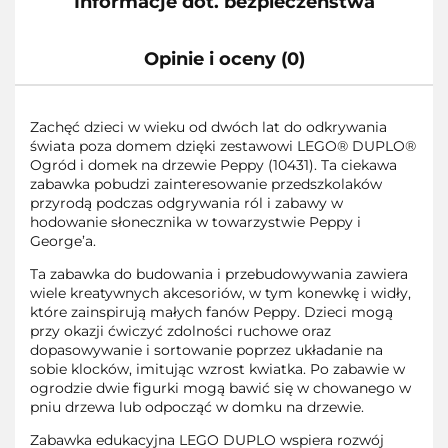
Informacje dot. bezpieczeństwa
Opinie i oceny (0)
Zachęć dzieci w wieku od dwóch lat do odkrywania
świata poza domem dzięki zestawowi LEGO® DUPLO®
Ogród i domek na drzewie Peppy (10431). Ta ciekawa
zabawka pobudzi zainteresowanie przedszkolaków
przyrodą podczas odgrywania ról i zabawy w
hodowanie słonecznika w towarzystwie Peppy i
George’a.
Ta zabawka do budowania i przebudowywania zawiera
wiele kreatywnych akcesoriów, w tym konewkę i widły,
które zainspirują małych fanów Peppy. Dzieci mogą
przy okazji ćwiczyć zdolności ruchowe oraz
dopasowywanie i sortowanie poprzez układanie na
sobie klocków, imitując wzrost kwiatka. Po zabawie w
ogrodzie dwie figurki mogą bawić się w chowanego w
pniu drzewa lub odpocząć w domku na drzewie.
Zabawka edukacyjna LEGO DUPLO wspiera rozwój