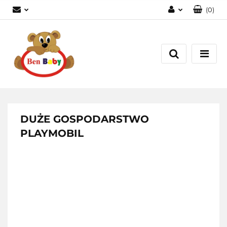
(
0
)
Zaloguj się
Zarejestruj się
Dodaj zgłoszenie
Zgody cookies
DUŻE GOSPODARSTWO
PLAYMOBIL