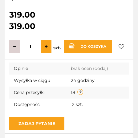
319.00
319.00
DO KOSZYKA
szt.
Do
Opinie
brak ocen
(dodaj)
przecho
Wysyłka w ciągu
24 godziny
Cena przesyłki
18
Dostępność
2
szt.
ZADAJ PYTANIE