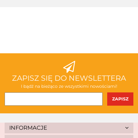
3TOYSM
ABAKUS
ZAPISZ SIĘ DO NEWSLETTERA
I bądź na bieżąco ze wszystkimi nowościami!
AKSJOMAT
INFORMACJE