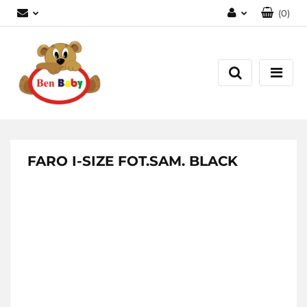
(
0
)
Zaloguj się
Zarejestruj się
Dodaj zgłoszenie
Zgody cookies
FARO I-SIZE FOT.SAM. BLACK