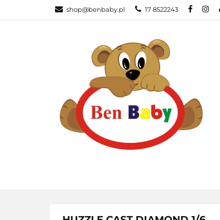
shop@benbaby.pl
17 8522243
KATEGORIE
HUZZLE CAST DIAMOND 1/6