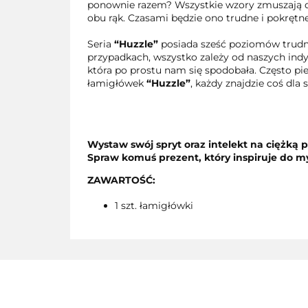
ponownie razem? Wszystkie wzory zmuszają do 
obu rąk. Czasami będzie ono trudne i pokrętne
Seria
“Huzzle”
posiada sześć poziomów trudnoś
przypadkach, wszystko zależy od naszych ind
która po prostu nam się spodobała. Często pie
łamigłówek
“Huzzle”
, każdy znajdzie coś dla s
Wystaw swój spryt oraz intelekt na ciężką 
Spraw komuś prezent, który inspiruje do my
ZAWARTOŚĆ
:
1 szt. łamigłówki