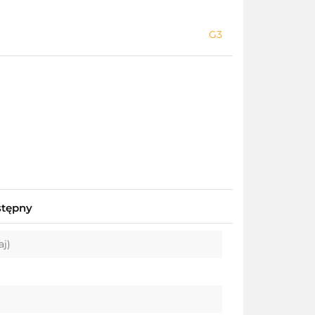
G3
stępny
aj)