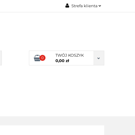
Strefa klienta
Zaloguj się
Zarejestruj się
Dodaj zgłoszenie
Zgody cookies
TWÓJ KOSZYK
0
0,00 zł
ERY