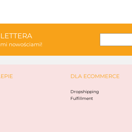
3TOYSM
SLETTERA
kimi nowościami!
ABAKUS
LEPIE
DLA ECOMMERCE
AKSJOMAT
Dropshipping
Fulfillment