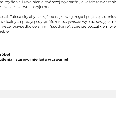
myślenia i uwolnienia twórczej wyobraźni, a każde rozwiązanie 
, czasami łatwe i przyjemne.
ci. Zaleca się, aby zacząć od najłatwiejszego i piąć się stopniow
ywidualnych predyspozycji. Można oczywiście wybrać swoją łami
rwsze, przypadkowe z nimi “spotkanie”, staje się początkiem wielk
iebie!
próbę!
ślenia i stanowi nie lada wyzwanie!