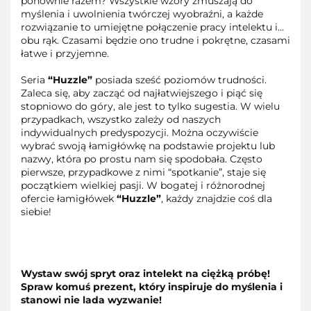
ponownie razem? Wszystkie wzory zmuszają do
myślenia i uwolnienia twórczej wyobraźni, a każde
rozwiązanie to umiejętne połączenie pracy intelektu i…
obu rąk. Czasami będzie ono trudne i pokrętne, czasami
łatwe i przyjemne.
Seria
“Huzzle”
posiada sześć poziomów trudności.
Zaleca się, aby zacząć od najłatwiejszego i piąć się
stopniowo do góry, ale jest to tylko sugestia. W wielu
przypadkach, wszystko zależy od naszych
indywidualnych predyspozycji. Można oczywiście
wybrać swoją łamigłówkę na podstawie projektu lub
nazwy, która po prostu nam się spodobała. Często
pierwsze, przypadkowe z nimi “spotkanie”, staje się
początkiem wielkiej pasji. W bogatej i różnorodnej
ofercie łamigłówek
“Huzzle”
, każdy znajdzie coś dla
siebie!
Wystaw swój spryt oraz intelekt na ciężką próbę!
Spraw komuś prezent, który inspiruje do myślenia i
stanowi nie lada wyzwanie!