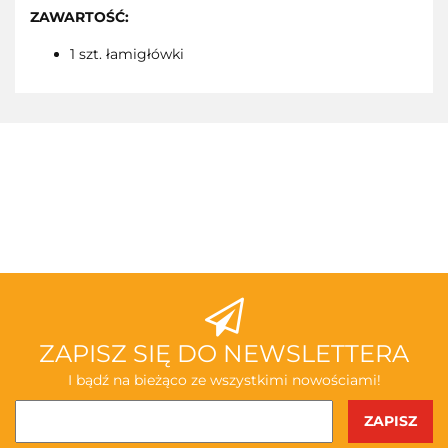
ZAWARTOŚĆ
:
1 szt. łamigłówki
3TOYSM
ABAKUS
ZAPISZ SIĘ DO NEWSLETTERA
I bądź na bieżąco ze wszystkimi nowościami!