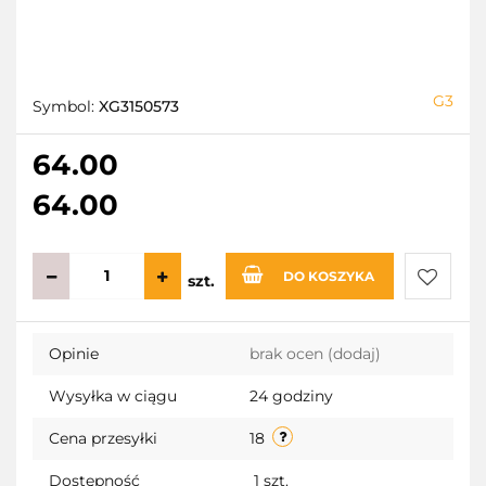
G3
Symbol:
XG3150573
64.00
64.00
DO KOSZYKA
szt.
Do
Opinie
brak ocen
(dodaj)
przecho
Wysyłka w ciągu
24 godziny
Cena przesyłki
18
Dostępność
1
szt.