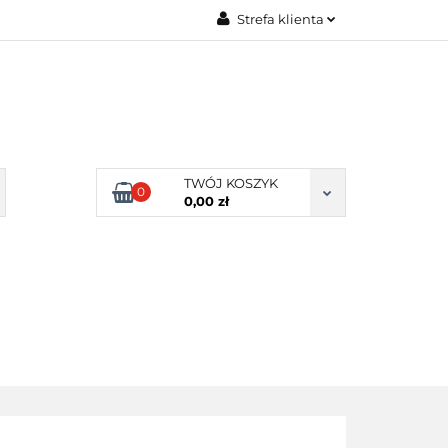
Strefa klienta
Zaloguj się
Zarejestruj się
Dodaj zgłoszenie
Zgody cookies
TWÓJ KOSZYK
0
0,00 zł
ERY