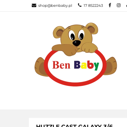
shop@benbaby.pl
17 8522243
KATEGORIE
HUZZLE CAST GALAXY 3/6