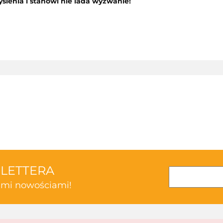
ślenia i stanowi nie lada wyzwanie!
3TOYSM
SLETTERA
kimi nowościami!
ABAKUS