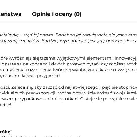
czeństwa
Opinie i oceny (0)
aktykę – stąd jej nazwa. Podobno jej rozwiązanie nie jest skom
notyzują śmiałków. Bardziej wymagające jest jej ponowne złożeni
 które wyróżniają się trzema wyjątkowymi elementami: innowacy
oparte są na koncepcji dwóch prostych pytań: czy możesz rozdzi
myślenia i uwolnienia twórczej wyobraźni, a każde rozwiązanie 
, czasami łatwe i przyjemne.
ci. Zaleca się, aby zacząć od najłatwiejszego i piąć się stopniow
ywidualnych predyspozycji. Można oczywiście wybrać swoją łami
rwsze, przypadkowe z nimi “spotkanie”, staje się początkiem wielk
iebie!
próbę!