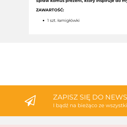
Spraw komuś prezent, który inspiruje do my
ZAWARTOŚĆ
:
1 szt. łamigłówki
ZAPISZ SIĘ DO NEW
I bądź na bieżąco ze wszyst