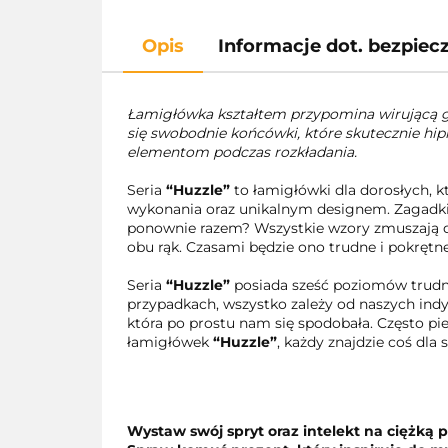
Opis
Informacje dot. bezpie
Łamigłówka kształtem przypomina wirującą gal
się swobodnie końcówki, które skutecznie hip
elementom podczas rozkładania.
Seria
“Huzzle”
to łamigłówki dla dorosłych,
wykonania oraz unikalnym designem. Zagadki 
ponownie razem? Wszystkie wzory zmuszają do 
obu rąk. Czasami będzie ono trudne i pokrętne
Seria
“Huzzle”
posiada sześć poziomów trudnoś
przypadkach, wszystko zależy od naszych ind
która po prostu nam się spodobała. Często pie
łamigłówek
“Huzzle”
, każdy znajdzie coś dla s
Wystaw swój spryt oraz intelekt na ciężką 