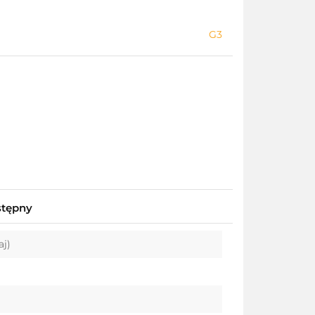
G3
stępny
aj)