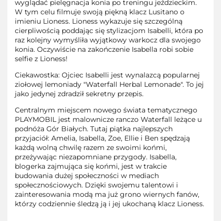
wyglądać pielęgnacja konia po treningu jeździeckim.
W tym celu filmuje swoją piękną klacz Lusitano o
imieniu Lioness. Lioness wykazuje się szczególną
cierpliwością poddając się stylizacjom Isabelli, która po
raz kolejny wymyśliła wyjątkowy warkocz dla swojego
konia. Oczywiście na zakończenie Isabella robi sobie
selfie z Lioness!
Ciekawostka: Ojciec Isabelli jest wynalazcą popularnej
ziołowej lemoniady "Waterfall Herbal Lemonade". To jej
jako jedynej zdradził sekretny przepis.
Centralnym miejscem nowego świata tematycznego
PLAYMOBIL jest malownicze ranczo Waterfall leżące u
podnóża Gór Białych. Tutaj piątka najlepszych
przyjaciół: Amelia, Isabella, Zoe, Ellie i Ben spędzają
każdą wolną chwilę razem ze swoimi końmi,
przeżywając niezapomniane przygody. Isabella,
blogerka zajmująca się końmi, jest w trakcie
budowania dużej społeczności w mediach
społecznościowych. Dzięki swojemu talentowi i
zainteresowania modą ma już grono wiernych fanów,
którzy codziennie śledzą ją i jej ukochaną klacz Lioness.