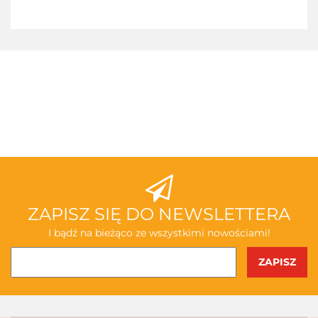
3TOYSM
ABAKUS
ZAPISZ SIĘ DO NEWSLETTERA
I bądź na bieżąco ze wszystkimi nowościami!
AKSJOMAT