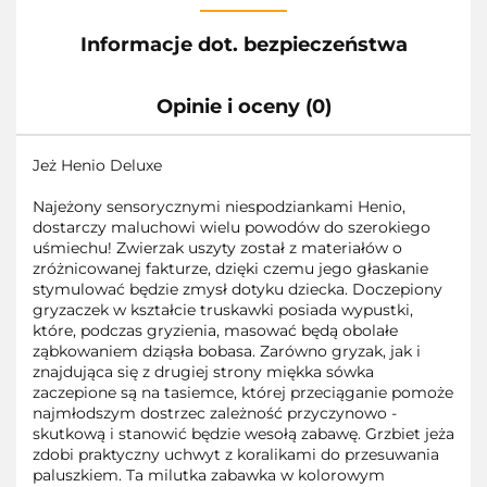
Informacje dot. bezpieczeństwa
Opinie i oceny (0)
Jeż Henio Deluxe
Najeżony sensorycznymi niespodziankami Henio,
dostarczy maluchowi wielu powodów do szerokiego
uśmiechu! Zwierzak uszyty został z materiałów o
zróżnicowanej fakturze, dzięki czemu jego głaskanie
stymulować będzie zmysł dotyku dziecka. Doczepiony
gryzaczek w kształcie truskawki posiada wypustki,
które, podczas gryzienia, masować będą obolałe
ząbkowaniem dziąsła bobasa. Zarówno gryzak, jak i
znajdująca się z drugiej strony miękka sówka
zaczepione są na tasiemce, której przeciąganie pomoże
najmłodszym dostrzec zależność przyczynowo -
skutkową i stanowić będzie wesołą zabawę. Grzbiet jeża
zdobi praktyczny uchwyt z koralikami do przesuwania
paluszkiem. Ta milutka zabawka w kolorowym