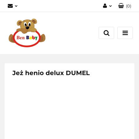
(
0
)
Zaloguj się
Zarejestruj się
Dodaj zgłoszenie
Zgody cookies
Jeż henio delux DUMEL