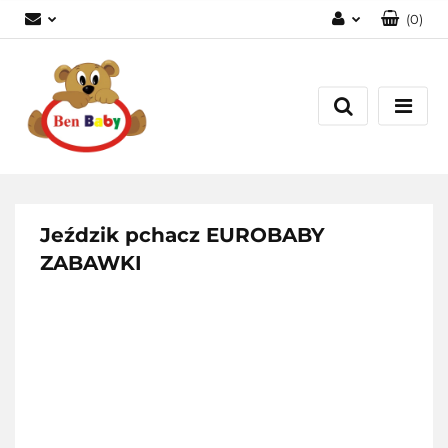
(
0
)
Zaloguj się
Zarejestruj się
Dodaj zgłoszenie
Zgody cookies
Jeździk pchacz EUROBABY
ZABAWKI