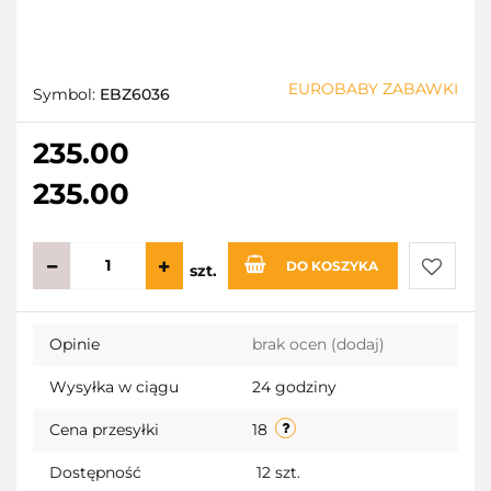
EUROBABY ZABAWKI
Symbol:
EBZ6036
235.00
235.00
DO KOSZYKA
szt.
Do
Opinie
brak ocen
(dodaj)
przecho
Wysyłka w ciągu
24 godziny
Cena przesyłki
18
Dostępność
12
szt.