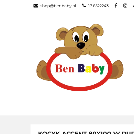
shop@benbaby.pl
17 8522243
KATEGORIE
KOCYK ACCENT 80X100 W PU