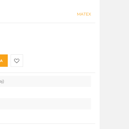
MATEX
KA
Do
aj)
przechowalni