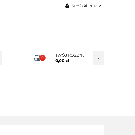
Strefa klienta
Zaloguj się
Zarejestruj się
Dodaj zgłoszenie
Zgody cookies
TWÓJ KOSZYK
0
0,00 zł
ERY