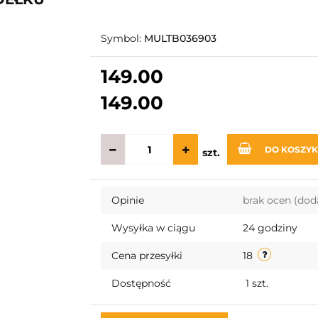
Symbol:
MULTB036903
149.00
149.00
DO KOSZY
szt.
Opinie
brak ocen
(dod
Wysyłka w ciągu
24 godziny
Cena przesyłki
18
Dostępność
1
szt.