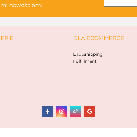
kimi nowościami!
ABAKUS
LEPIE
DLA ECOMMERCE
AKSJOMAT
Dropshipping
Fulfillment
ALBIS