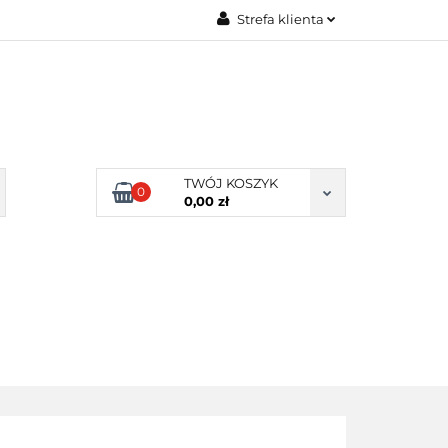
Strefa klienta
Zaloguj się
Zarejestruj się
Dodaj zgłoszenie
Zgody cookies
TWÓJ KOSZYK
0
0,00 zł
ERY