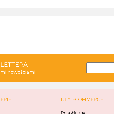
3TOYSM
SLETTERA
kimi nowościami!
ABAKUS
LEPIE
DLA ECOMMERCE
AKSJOMAT
Dropshipping