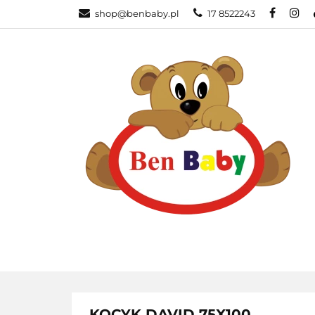
shop@benbaby.pl
17 8522243
KATEGORIE
KOCYK DAVID 75X100