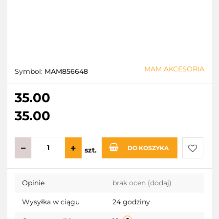
MAM AKCESORIA
Symbol:
MAM856648
35.00
35.00
DO KOSZYKA
szt.
Do
Opinie
brak ocen
(dodaj)
przecho
Wysyłka w ciągu
24 godziny