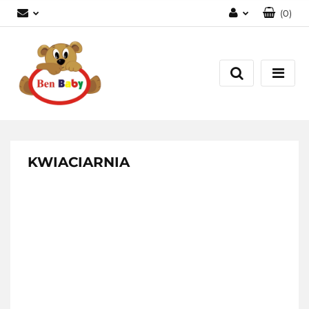
(
0
)
Zaloguj się
Zarejestruj się
Dodaj zgłoszenie
Zgody cookies
KWIACIARNIA