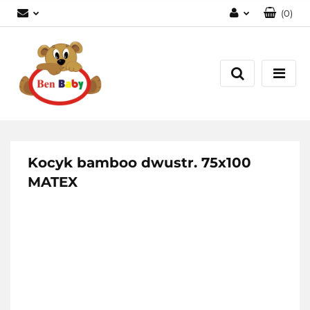
(
0
)
Zaloguj się
Zarejestruj się
Dodaj zgłoszenie
Zgody cookies
Kocyk bamboo dwustr. 75x100
MATEX