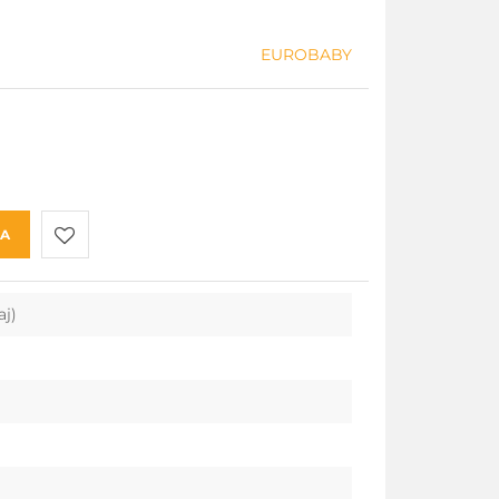
EUROBABY
KA
Do
aj)
przechowalni