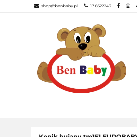
shop@benbaby.pl
17 8522243
KATEGORIE
Konik bujany tm151 EUROBAB