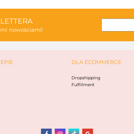
SLETTERA
kimi nowościami!
ABAKUS
LEPIE
DLA ECOMMERCE
AKSJOMAT
Dropshipping
Fulfillment
ALBIS