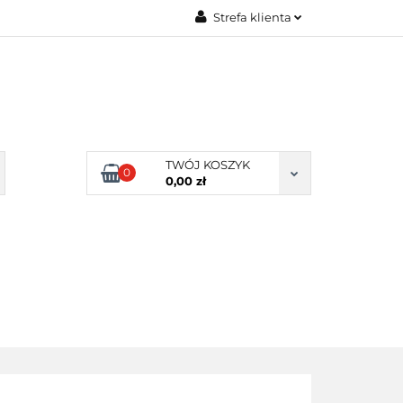
Strefa klienta
Zaloguj się
Zarejestruj się
Dodaj zgłoszenie
Zgody cookies
TWÓJ KOSZYK
0
0,00 zł
ERY