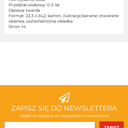
Przedział wiekowy: 0-3 lat
Oprawa: twarda
Format: 22,3 x 24,2; karton, ilustracje barwne; otwierane
okienka; uszlachetniona okładka
Stron: 14
3TOYSM
ABAKUS
ZAPISZ SIĘ DO NEWSLETTERA
I bądź na bieżąco ze wszystkimi nowościami!