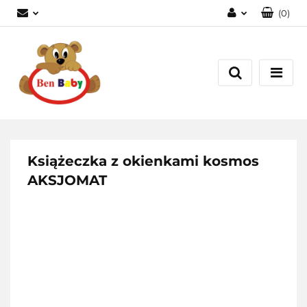
(
0
)
Zaloguj się
Zarejestruj się
Dodaj zgłoszenie
Zgody cookies
Książeczka z okienkami kosmos
AKSJOMAT