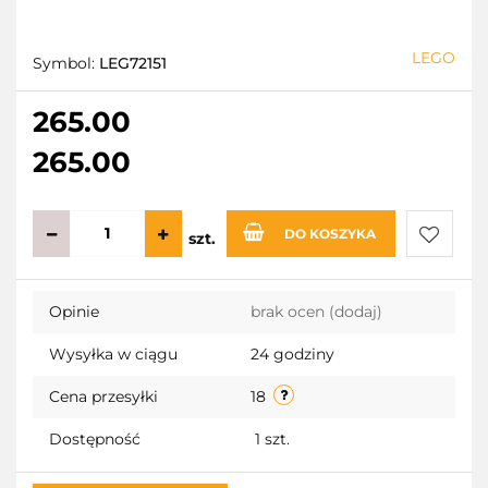
LEGO
Symbol:
LEG72151
265.00
265.00
DO KOSZYKA
szt.
Do
Opinie
brak ocen
(dodaj)
przecho
Wysyłka w ciągu
24 godziny
Cena przesyłki
18
Dostępność
1
szt.