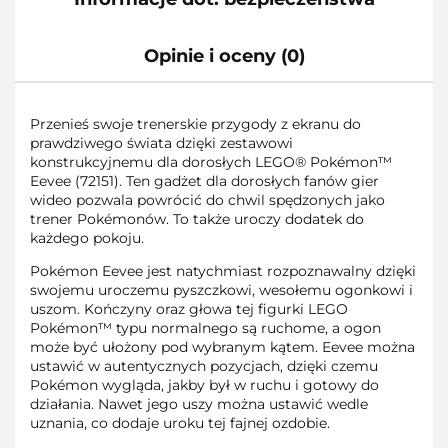
Opinie i oceny (0)
Przenieś swoje trenerskie przygody z ekranu do
prawdziwego świata dzięki zestawowi
konstrukcyjnemu dla dorosłych LEGO® Pokémon™
Eevee (72151). Ten gadżet dla dorosłych fanów gier
wideo pozwala powrócić do chwil spędzonych jako
trener Pokémonów. To także uroczy dodatek do
każdego pokoju.
Pokémon Eevee jest natychmiast rozpoznawalny dzięki
swojemu uroczemu pyszczkowi, wesołemu ogonkowi i
uszom. Kończyny oraz głowa tej figurki LEGO
Pokémon™ typu normalnego są ruchome, a ogon
może być ułożony pod wybranym kątem. Eevee można
ustawić w autentycznych pozycjach, dzięki czemu
Pokémon wygląda, jakby był w ruchu i gotowy do
działania. Nawet jego uszy można ustawić wedle
uznania, co dodaje uroku tej fajnej ozdobie.