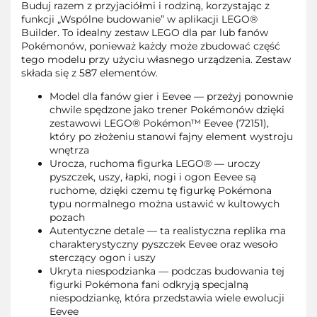
Buduj razem z przyjaciółmi i rodziną, korzystając z
funkcji „Wspólne budowanie” w aplikacji LEGO®
Builder. To idealny zestaw LEGO dla par lub fanów
Pokémonów, ponieważ każdy może zbudować część
tego modelu przy użyciu własnego urządzenia. Zestaw
składa się z 587 elementów.
Model dla fanów gier i Eevee — przeżyj ponownie
chwile spędzone jako trener Pokémonów dzięki
zestawowi LEGO® Pokémon™ Eevee (72151),
który po złożeniu stanowi fajny element wystroju
wnętrza
Urocza, ruchoma figurka LEGO® — uroczy
pyszczek, uszy, łapki, nogi i ogon Eevee są
ruchome, dzięki czemu tę figurkę Pokémona
typu normalnego można ustawić w kultowych
pozach
Autentyczne detale — ta realistyczna replika ma
charakterystyczny pyszczek Eevee oraz wesoło
sterczący ogon i uszy
Ukryta niespodzianka — podczas budowania tej
figurki Pokémona fani odkryją specjalną
niespodziankę, która przedstawia wiele ewolucji
Eevee