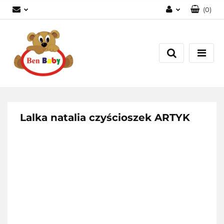
(
0
)
Zaloguj się
Zarejestruj się
Dodaj zgłoszenie
Zgody cookies
Lalka natalia czyścioszek ARTYK