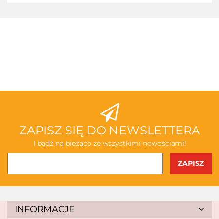
3TOYSM
ABAKUS
ZAPISZ SIĘ DO NEWSLETTERA
I bądź na bieżąco ze wszystkimi nowościami!
AKSJOMAT
INFORMACJE