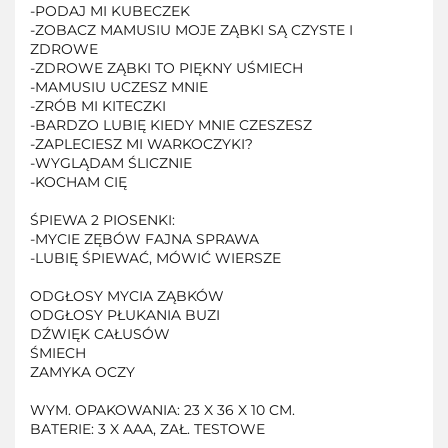
-PODAJ MI KUBECZEK
-ZOBACZ MAMUSIU MOJE ZĄBKI SĄ CZYSTE I
ZDROWE
-ZDROWE ZĄBKI TO PIĘKNY UŚMIECH
-MAMUSIU UCZESZ MNIE
-ZRÓB MI KITECZKI
-BARDZO LUBIĘ KIEDY MNIE CZESZESZ
-ZAPLECIESZ MI WARKOCZYKI?
-WYGLĄDAM ŚLICZNIE
-KOCHAM CIĘ
ŚPIEWA 2 PIOSENKI:
-MYCIE ZĘBÓW FAJNA SPRAWA
-LUBIĘ ŚPIEWAĆ, MÓWIĆ WIERSZE
ODGŁOSY MYCIA ZĄBKÓW
ODGŁOSY PŁUKANIA BUZI
DŹWIĘK CAŁUSÓW
ŚMIECH
ZAMYKA OCZY
WYM. OPAKOWANIA: 23 X 36 X 10 CM.
BATERIE: 3 X AAA, ZAŁ. TESTOWE