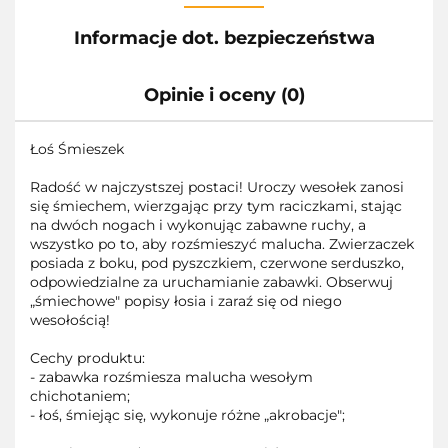
Informacje dot. bezpieczeństwa
Opinie i oceny (0)
Łoś Śmieszek
Radość w najczystszej postaci! Uroczy wesołek zanosi
się śmiechem, wierzgając przy tym raciczkami, stając
na dwóch nogach i wykonując zabawne ruchy, a
wszystko po to, aby rozśmieszyć malucha. Zwierzaczek
posiada z boku, pod pyszczkiem, czerwone serduszko,
odpowiedzialne za uruchamianie zabawki. Obserwuj
„śmiechowe" popisy łosia i zaraź się od niego
wesołością!
Cechy produktu:
- zabawka rozśmiesza malucha wesołym
chichotaniem;
- łoś, śmiejąc się, wykonuje różne „akrobacje";