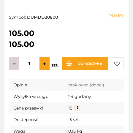
DUMEL
Symbol:
DUMDD30800
105.00
105.00
DO KOSZYKA
szt.
Do
Opinie
brak ocen
(dodaj)
przecho
Wysyłka w ciągu
24 godziny
Cena przesyłki
18
Dostępność
3
szt.
Waga
0.15 kg