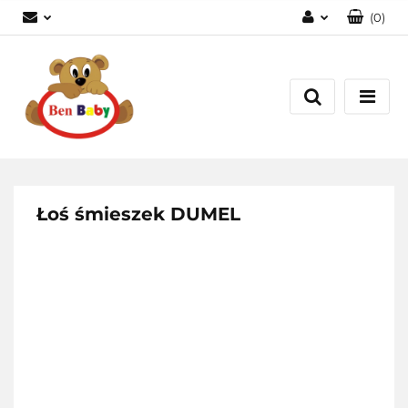
(
0
)
Zaloguj się
Zarejestruj się
Dodaj zgłoszenie
Zgody cookies
Łoś śmieszek DUMEL