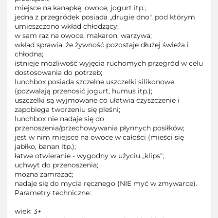
miejsce na kanapkę, owoce, jogurt itp.;
jedna z przegródek posiada „drugie dno", pod którym
umieszczono wkład chłodzący;
w sam raz na owoce, makaron, warzywa;
wkład sprawia, że żywność pozostaje dłużej świeża i
chłodna;
istnieje możliwość wyjęcia ruchomych przegród w celu
dostosowania do potrzeb;
lunchbox posiada szczelne uszczelki silikonowe
(pozwalają przenosić jogurt, humus itp.);
uszczelki są wyjmowane co ułatwia czyszczenie i
zapobiega tworzeniu się pleśni;
lunchbox nie nadaje się do
przenoszenia/przechowywania płynnych posiłków;
jest w nim miejsce na owoce w całości (mieści się
jabłko, banan itp.);
łatwe otwieranie - wygodny w użyciu „klips";
uchwyt do przenoszenia;
można zamrażać;
nadaje się do mycia ręcznego (NIE myć w zmywarce).
Parametry techniczne:
wiek: 3+