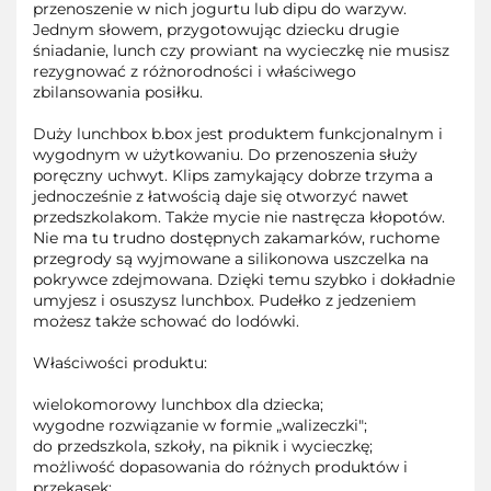
przenoszenie w nich jogurtu lub dipu do warzyw.
Jednym słowem, przygotowując dziecku drugie
śniadanie, lunch czy prowiant na wycieczkę nie musisz
rezygnować z różnorodności i właściwego
zbilansowania posiłku.
Duży lunchbox b.box jest produktem funkcjonalnym i
wygodnym w użytkowaniu. Do przenoszenia służy
poręczny uchwyt. Klips zamykający dobrze trzyma a
jednocześnie z łatwością daje się otworzyć nawet
przedszkolakom. Także mycie nie nastręcza kłopotów.
Nie ma tu trudno dostępnych zakamarków, ruchome
przegrody są wyjmowane a silikonowa uszczelka na
pokrywce zdejmowana. Dzięki temu szybko i dokładnie
umyjesz i osuszysz lunchbox. Pudełko z jedzeniem
możesz także schować do lodówki.
Właściwości produktu:
wielokomorowy lunchbox dla dziecka;
wygodne rozwiązanie w formie „walizeczki";
do przedszkola, szkoły, na piknik i wycieczkę;
możliwość dopasowania do różnych produktów i
przekąsek;