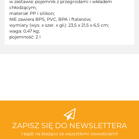
w zestawie: pojemnik z przegrodami i wkładem
chłodzącym;
materiał: PP i silikon;
NIE zawiera BPS, PVC, BPA i ftalanów;
wymiary (wys. x szer. x gł.): 23,5 x 21,5 x 6,5 cm;
waga: 0,47 kg;
pojemność: 2 l
3TOYSM
ABAKUS
ZAPISZ SIĘ DO NEWSLETTERA
I bądź na bieżąco ze wszystkimi nowościami!