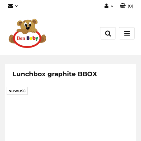
(
0
)
Zaloguj się
Zarejestruj się
Dodaj zgłoszenie
Zgody cookies
Lunchbox graphite BBOX
NOWOŚĆ