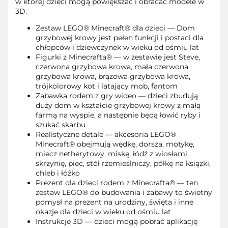
w której dzieci mogą powiększać i obracać modele w
3D.
Zestaw LEGO® Minecraft® dla dzieci — Dom
grzybowej krowy jest pełen funkcji i postaci dla
chłopców i dziewczynek w wieku od ośmiu lat
Figurki z Minecrafta® — w zestawie jest Steve,
czerwona grzybowa krowa, mała czerwona
grzybowa krowa, brązowa grzybowa krowa,
trójkolorowy kot i latający mob, fantom
Zabawka rodem z gry wideo — dzieci zbudują
duży dom w kształcie grzybowej krowy z małą
farmą na wyspie, a następnie będą łowić ryby i
szukać skarbu
Realistyczne detale — akcesoria LEGO®
Minecraft® obejmują wędkę, dorsza, motykę,
miecz netherytowy, miskę, łódź z wiosłami,
skrzynię, piec, stół rzemieślniczy, półkę na książki,
chleb i łóżko
Prezent dla dzieci rodem z Minecrafta® — ten
zestaw LEGO® do budowania i zabawy to świetny
pomysł na prezent na urodziny, święta i inne
okazje dla dzieci w wieku od ośmiu lat
Instrukcje 3D — dzieci mogą pobrać aplikację