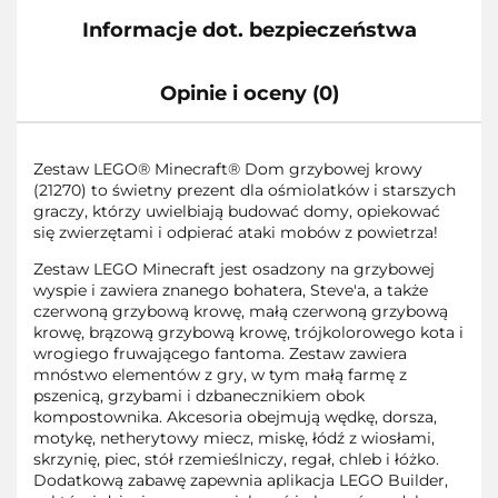
Informacje dot. bezpieczeństwa
Opinie i oceny (0)
Zestaw LEGO® Minecraft® Dom grzybowej krowy
(21270) to świetny prezent dla ośmiolatków i starszych
graczy, którzy uwielbiają budować domy, opiekować
się zwierzętami i odpierać ataki mobów z powietrza!
Zestaw LEGO Minecraft jest osadzony na grzybowej
wyspie i zawiera znanego bohatera, Steve'a, a także
czerwoną grzybową krowę, małą czerwoną grzybową
krowę, brązową grzybową krowę, trójkolorowego kota i
wrogiego fruwającego fantoma. Zestaw zawiera
mnóstwo elementów z gry, w tym małą farmę z
pszenicą, grzybami i dzbanecznikiem obok
kompostownika. Akcesoria obejmują wędkę, dorsza,
motykę, netherytowy miecz, miskę, łódź z wiosłami,
skrzynię, piec, stół rzemieślniczy, regał, chleb i łóżko.
Dodatkową zabawę zapewnia aplikacja LEGO Builder,