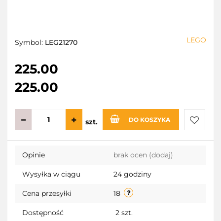
LEGO
Symbol:
LEG21270
225.00
225.00
DO KOSZYKA
szt.
Do
Opinie
brak ocen
(dodaj)
przecho
Wysyłka w ciągu
24 godziny
Cena przesyłki
18
Dostępność
2
szt.