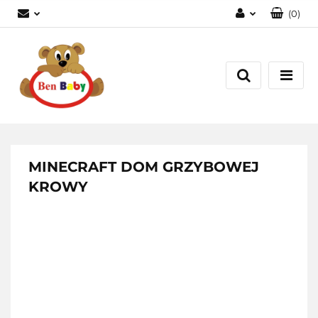
(
0
)
Zaloguj się
Zarejestruj się
Dodaj zgłoszenie
Zgody cookies
MINECRAFT DOM GRZYBOWEJ
KROWY