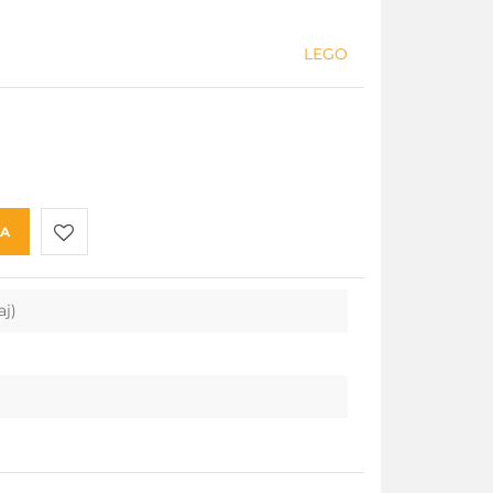
LEGO
KA
Do
aj)
przechowalni