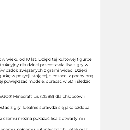
 wieku od 10 lat. Dzięki tej kultowej figurce
rukcyjny dla dzieci przedstawia lisa z gry w
nów ozdób związanych z grami wideo. Dzięki
kę w pozycji stojącej, siedzącej z pochyloną
iej powiększać modele, obracać w 3D i śledzić
LEGO® Minecraft Lis (21588) dla chłopców i
tać z gry. Idealnie sprawdzi się jako ozdoba
ki czemu można pokazać lisa z otwartymi i
cyjnemu, pełnemu autentycznych detali oraz