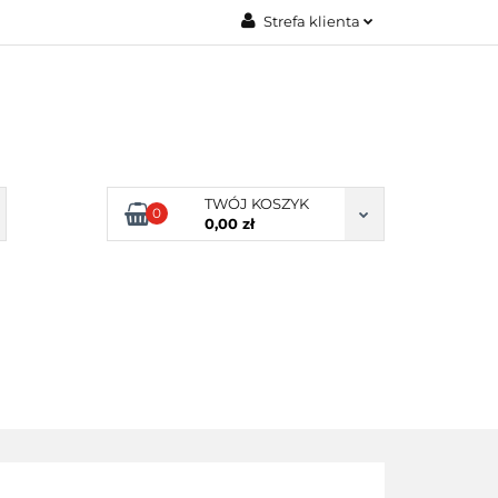
Strefa klienta
Zaloguj się
Zarejestruj się
Dodaj zgłoszenie
Zgody cookies
TWÓJ KOSZYK
0
0,00 zł
ERY