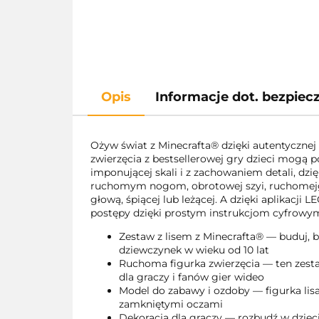
Opis
Informacje dot. bezpie
Ożyw świat z Minecrafta® dzięki autentycznej 
zwierzęcia z bestsellerowej gry dzieci mogą p
imponującej skali i z zachowaniem detali, dz
ruchomym nogom, obrotowej szyi, ruchomejgło
głową, śpiącej lub leżącej. A dzięki aplikacj
postępy dzięki prostym instrukcjom cyfrowym
Zestaw z lisem z Minecrafta® — buduj, b
dziewczynek w wieku od 10 lat
Ruchoma figurka zwierzęcia — ten zestaw
dla graczy i fanów gier wideo
Model do zabawy i ozdoby — figurka lis
zamkniętymi oczami
Dekoracja dla graczy — rozbudź w dziec