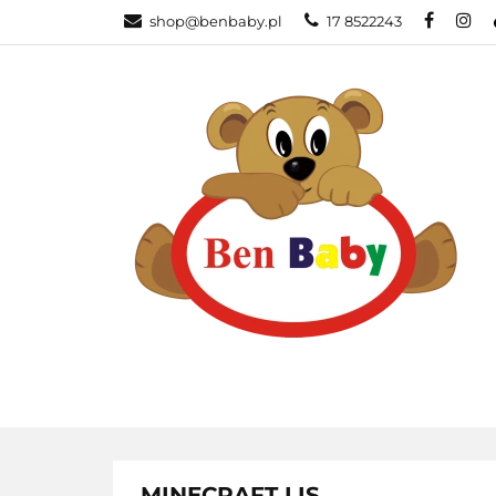
shop@benbaby.pl
17 8522243
KATEGORIE
MINECRAFT LIS