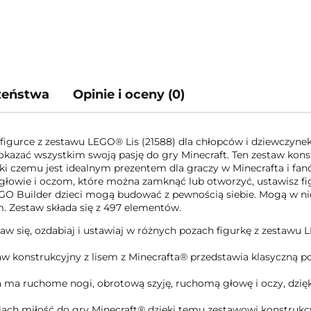
czeństwa
Opinie i oceny (0)
figurce z zestawu LEGO® Lis (21588) dla chłopców i dziewczynek w
okazać wszystkim swoją pasję do gry Minecraft. Ten zestaw konst
ięki czemu jest idealnym prezentem dla graczy w Minecrafta i fa
wie i oczom, które można zamknąć lub otworzyć, ustawisz figur
i LEGO Builder dzieci mogą budować z pewnością siebie. Mogą w n
. Zestaw składa się z 497 elementów.
aw się, ozdabiaj i ustawiaj w różnych pozach figurkę z zestawu 
 konstrukcyjny z lisem z Minecrafta® przedstawia klasyczną pos
a ma ruchome nogi, obrotową szyję, ruchomą głowę i oczy, dzię
iach miłość do gry Minecraft® dzięki temu zestawowi konstruk