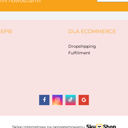
kimi nowościami!
ABAKUS
LEPIE
DLA ECOMMERCE
AKSJOMAT
Dropshipping
Fulfillment
ALBIS
Sklep internetowy na oprogramowaniu