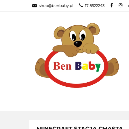
shop@benbaby.pl
17 8522243
KATEGORIE
MINECRAFT STACJA GHASTA