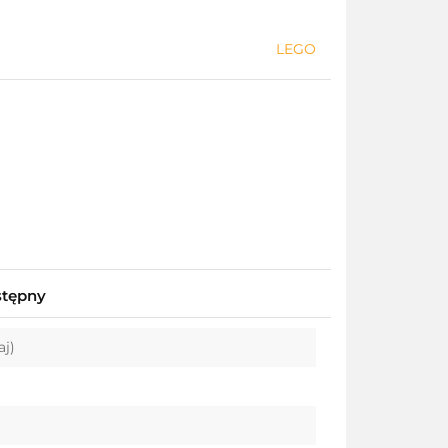
LEGO
stępny
aj)