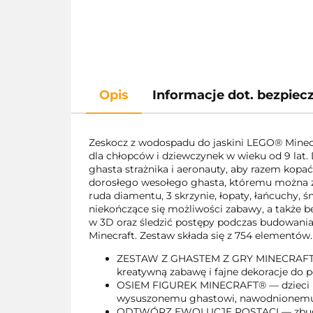
Opis
Informacje dot. bezpie
Zeskocz z wodospadu do jaskini LEGO® Minecr
dla chłopców i dziewczynek w wieku od 9 lat
ghasta strażnika i aeronauty, aby razem kop
dorosłego wesołego ghasta, któremu można zał
ruda diamentu, 3 skrzynie, łopaty, łańcuchy, śn
niekończące się możliwości zabawy, a także b
w 3D oraz śledzić postępy podczas budowania 
Minecraft. Zestaw składa się z 754 elementów.
ZESTAW Z GHASTEM Z GRY MINECRAFT® — 
kreatywną zabawę i fajne dekoracje do 
OSIEM FIGUREK MINECRAFT® — dzieci mo
wysuszonemu ghastowi, nawodnionemu g
ODTWÓRZ EWOLUCJĘ POSTACI — zbuduj k