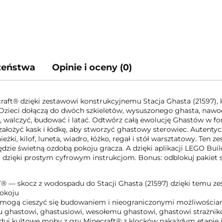
czeństwa
Opinie i oceny (0)
aft® dzięki zestawowi konstrukcyjnemu Stacja Ghasta (21597),
. Dzieci dołączą do dwóch szkieletów, wysuszonego ghasta, nawo
ać, walczyć, budować i latać. Odtwórz całą ewolucję Ghastów w 
ożyć kask i łódkę, aby stworzyć ghastowy sterowiec. Autentyczne
ieżki, kilof, luneta, wiadro, łóżko, regał i stół warsztatowy. Te
ędzie świetną ozdobą pokoju gracza. A dzięki aplikacji LEGO Bu
dzięki prostym cyfrowym instrukcjom. Bonus: odblokuj pakiet s
skocz z wodospadu do Stacji Ghasta (21597) dzięki temu zest
pokoju
gą cieszyć się budowaniem i nieograniczonymi możliwościam
hastowi, ghastusiowi, wesołemu ghastowi, ghastowi strażniko
ultowe moby z gry Minecraft® z klocków nakażdym etapie ic