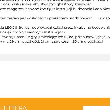
 dodaj kask i łódkę, aby stworzyć ghastowy sterowiec
ogą zeskanować kod QR z instrukcji budowania i odblokować
 zestaw jest doskonałym prezentem urodzinowym lub świątec
a LEGO® Builder poprowadzi dzieci przez intuicyjne budowanie.
le dzięki trójwymiarowym instrukcjom
rzyć scenki z gry, zmieniając ich układ, przebudowując je i
ma 29 cm wysokości, 21 cm szerokości i 20 cm głębokości
3TOYSM
SLETTERA