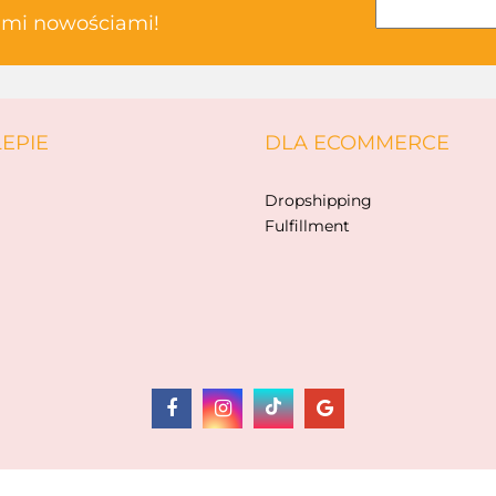
kimi nowościami!
ABAKUS
LEPIE
DLA ECOMMERCE
AKSJOMAT
Dropshipping
Fulfillment
ALBIS