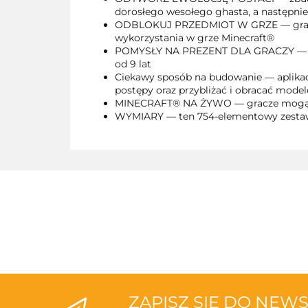
dorosłego wesołego ghasta, a następnie
ODBLOKUJ PRZEDMIOT W GRZE — gracze m
wykorzystania w grze Minecraft®
POMYSŁY NA PREZENT DLA GRACZY — ten
od 9 lat
Ciekawy sposób na budowanie — aplikacj
postępy oraz przybliżać i obracać mode
MINECRAFT® NA ŻYWO — gracze mogą two
WYMIARY — ten 754-elementowy zestaw 
ZAPISZ SIĘ DO NEW