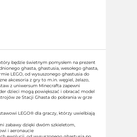
 który będzie świetnym pomysłem na prezent
dnionego ghasta, ghastusia, wesołego ghasta,
formie LEGO, od wysuszonego ghastusia do
 akcesoria z gry to m.in. węgiel, żelazo,
n zestaw z uniwersum Minecrafta zapewni
ilder dzieci mogą powiększać i obracać model
trojów ze Stacji Ghasta do pobrania w grze
awowi LEGO® dla graczy, którzy uwielbiają
i zabawy dzięki dwóm szkieletom,
wi i aeronaucie
h ewolucji, od wysuszonego ghastusia po