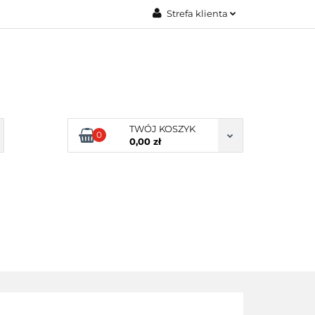
Strefa klienta
Zaloguj się
Zarejestruj się
Dodaj zgłoszenie
Zgody cookies
TWÓJ KOSZYK
0
0,00 zł
ERY