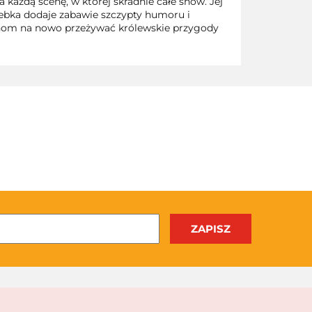
ażdą scenę, w której skradnie całe show. Jej
rebka dodaje zabawie szczypty humoru i
anom na nowo przeżywać królewskie przygody