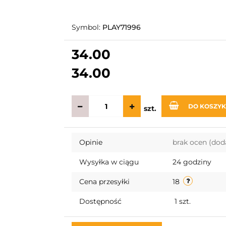
Symbol:
PLAY71996
34.00
34.00
DO KOSZY
szt.
Opinie
brak ocen
(dod
Wysyłka w ciągu
24 godziny
Cena przesyłki
18
Dostępność
1
szt.