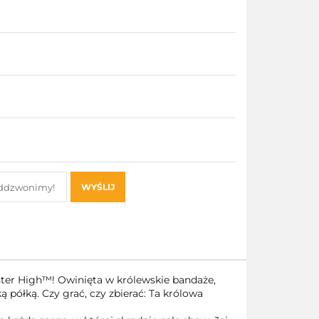
WYŚLIJ
ter High™! Owinięta w królewskie bandaże,
ą półką. Czy grać, czy zbierać: Ta królowa