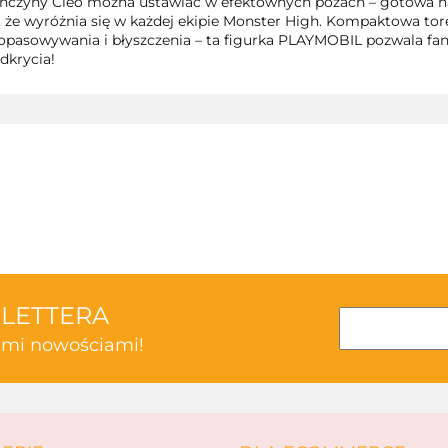
czyny Cleo można ustawiać w efektownych pozach – gotowa na k
ą, że wyróżnia się w każdej ekipie Monster High. Kompaktowa to
dopasowywania i błyszczenia – ta figurka PLAYMOBIL pozwala f
odkrycia!
3TOYSM
SLETTERA
kimi nowościami!
ABAKUS