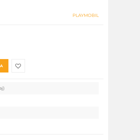
PLAYMOBIL
KA
Do
aj)
przechowalni