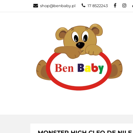
shop@benbaby.pl
17 8522243
KATEGORIE
MONSTER HIGH CLEO DE NILE