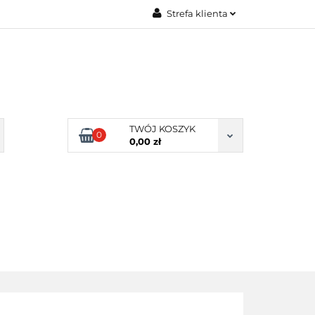
Strefa klienta
Zaloguj się
Zarejestruj się
Dodaj zgłoszenie
Zgody cookies
TWÓJ KOSZYK
0
0,00 zł
ERY