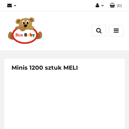
(
0
)
Zaloguj się
Zarejestruj się
Dodaj zgłoszenie
Zgody cookies
Minis 1200 sztuk MELI