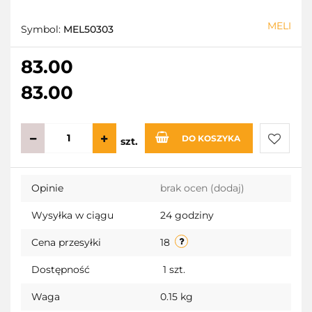
MELI
Symbol:
MEL50303
83.00
83.00
DO KOSZYKA
szt.
Do
Opinie
brak ocen
(dodaj)
przecho
Wysyłka w ciągu
24 godziny
Cena przesyłki
18
Dostępność
1
szt.
Waga
0.15 kg