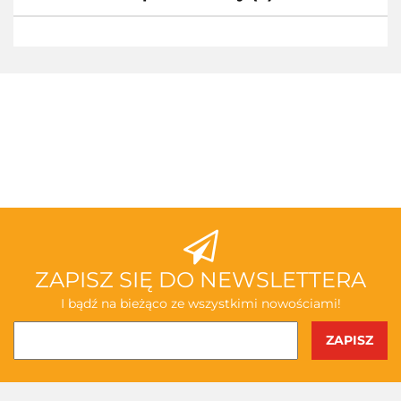
3TOYSM
ABAKUS
ZAPISZ SIĘ DO NEWSLETTERA
I bądź na bieżąco ze wszystkimi nowościami!