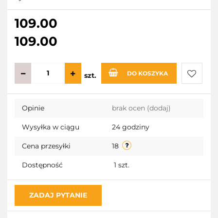
109.00
109.00
DO KOSZYKA
szt.
Do
Opinie
brak ocen
(dodaj)
przecho
Wysyłka w ciągu
24 godziny
Cena przesyłki
18
Dostępność
1
szt.
ZADAJ PYTANIE