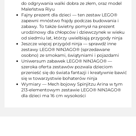
do odgrywania walki dobra ze złem, oraz model
Maleństwa Riyu
Fajny prezent dla dzieci — ten zestaw LEGO®
zapewni mnóstwo frajdy podczas budowania i
zabawy. To także świetny pomysł na prezent
urodzinowy dla chłopców i dziewczynek w wieku
od siedmiu lat, którzy uwielbiają przygody ninja
Jeszcze więcej przygód ninja — sprawdź inne
zestawy LEGO® NINJAGO® (sprzedawane
osobno) ze smokami, świątyniami i pojazdami
Uniwersum zabawek LEGO® NINJAGO® —
szeroka oferta zestawów pozwala dzieciom
przenieść się do świata fantazji i kreatywnie bawić
się w towarzystwie bohaterów ninja
Wymiary — Mech bojowy Spinjitzu Arina w tym
213-elementowym zestawie LEGO® NINJAGO®
dla dzieci ma 16 cm wysokości