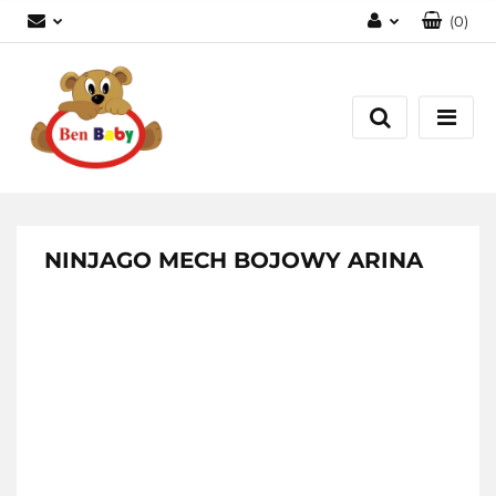
(
0
)
Zaloguj się
Zarejestruj się
Dodaj zgłoszenie
Zgody cookies
NINJAGO MECH BOJOWY ARINA