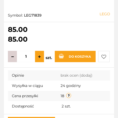
LEGO
Symbol:
LEG71839
85.00
85.00
DO KOSZYKA
szt.
Do
Opinie
brak ocen
(dodaj)
przecho
Wysyłka w ciągu
24 godziny
Cena przesyłki
18
Dostępność
2
szt.