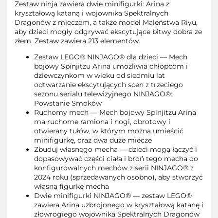
Zestaw ninja zawiera dwie minifigurki: Arina z
kryształową kataną i wojownika Spektralnych
Dragonów z mieczem, a także model Maleństwa Riyu,
aby dzieci mogły odgrywać ekscytujące bitwy dobra ze
złem. Zestaw zawiera 213 elementów.
Zestaw LEGO® NINJAGO® dla dzieci — Mech
bojowy Spinjitzu Arina umożliwia chłopcom i
dziewczynkom w wieku od siedmiu lat
odtwarzanie ekscytujących scen z trzeciego
sezonu serialu telewizyjnego NINJAGO®:
Powstanie Smoków
Ruchomy mech — Mech bojowy Spinjitzu Arina
ma ruchome ramiona i nogi, obrotowy i
otwierany tułów, w którym można umieścić
minifigurkę, oraz dwa duże miecze
Zbuduj własnego mecha — dzieci mogą łączyć i
dopasowywać części ciała i broń tego mecha do
konfigurowalnych mechów z serii NINJAGO® z
2024 roku (sprzedawanych osobno), aby stworzyć
własną figurkę mecha
Dwie minifigurki NINJAGO® — zestaw LEGO®
zawiera Arina uzbrojonego w kryształową katanę i
złowrogiego wojownika Spektralnych Dragonów