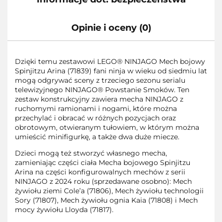
Opinie i oceny (0)
Dzięki temu zestawowi LEGO® NINJAGO Mech bojowy
Spinjitzu Arina (71839) fani ninja w wieku od siedmiu lat
mogą odgrywać sceny z trzeciego sezonu serialu
telewizyjnego NINJAGO® Powstanie Smoków. Ten
zestaw konstrukcyjny zawiera mecha NINJAGO z
ruchomymi ramionami i nogami, które można
przechylać i obracać w różnych pozycjach oraz
obrotowym, otwieranym tułowiem, w którym można
umieścić minifigurkę, a także dwa duże miecze.
Dzieci mogą też stworzyć własnego mecha,
zamieniając części ciała Mecha bojowego Spinjitzu
Arina na części konfigurowalnych mechów z serii
NINJAGO z 2024 roku (sprzedawane osobno): Mech
żywiołu ziemi Cole’a (71806), Mech żywiołu technologii
Sory (71807), Mech żywiołu ognia Kaia (71808) i Mech
mocy żywiołu Lloyda (71817).