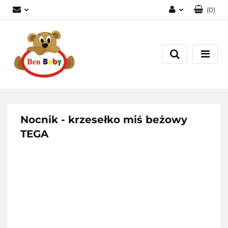
(
0
)
Zaloguj się
Zarejestruj się
Dodaj zgłoszenie
Zgody cookies
Nocnik - krzesełko miś beżowy
TEGA