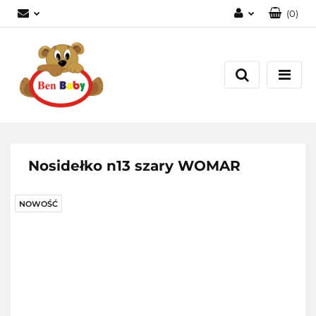
(
0
)
Zaloguj się
Zarejestruj się
Dodaj zgłoszenie
Zgody cookies
Nosidełko n13 szary WOMAR
NOWOŚĆ