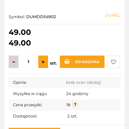
DUMEL
Symbol:
DUMDD54902
49.00
49.00
DO KOSZYKA
szt.
Do
Opinie
brak ocen
(dodaj)
przecho
Wysyłka w ciągu
24 godziny
Cena przesyłki
18
Dostępność
2
szt.