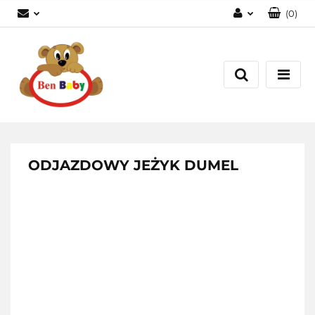
(
0
)
Zaloguj się
Zarejestruj się
Dodaj zgłoszenie
Zgody cookies
ODJAZDOWY JEŻYK DUMEL