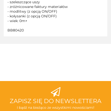
- szeleszczące uszy
- zróżnicowane faktury materiałów
- modlitwy (z opcją ON/OFF)
- kołysanki (z opcją ON/OFF)
- wiek: 0m+
BB80420
3TOYSM
ABAKUS
ZAPISZ SIĘ DO NEWSLETTERA
I bądź na bieżąco ze wszystkimi nowościami!