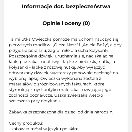
Informacje dot. bezpieczeństwa
Opinie i oceny (0)
Ta milutka Owieczka pomoże maluchom nauczyć się
pierwszych modlitw, „Ojcze Nasz" i „Aniele Boży", a gdy
przyjdzie pora snu, zagra miłe dla ucha kołysanki.
Poszczególne dźwięki uruchamia się, naciskając na
łapki pluszaka: modlitwy - łapkę z niebieską nutką, a
kołysanki - łapkę z różową nutką. Aby wyłączyć
odtwarzany dźwięk, wystarczy ponownie nacisnąć na
wybraną łapkę. Owieczka wykonana została z
materiałów o zróżnicowanych fakturach, które
stymulują zmysł dotyku maluszka, rozwijając jego
zdolności poznawcze. Uszka zwierzaka wesoło
szeleszczą przy dotykaniu.
Zabawka przeznaczona dla dzieci od dnia narodzin.
Cechy produktu:
- zabawka mówi w języku polskim