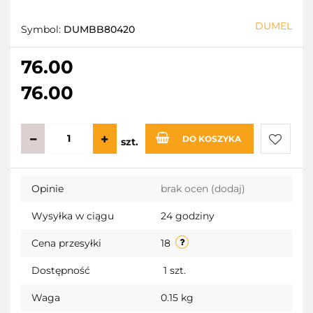
DUMEL
Symbol:
DUMBB80420
76.00
76.00
DO KOSZYKA
szt.
Do
Opinie
brak ocen
(dodaj)
przecho
Wysyłka w ciągu
24 godziny
Cena przesyłki
18
Dostępność
1
szt.
Waga
0.15 kg