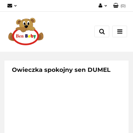
(
0
)
Zaloguj się
Zarejestruj się
Dodaj zgłoszenie
Zgody cookies
Owieczka spokojny sen DUMEL