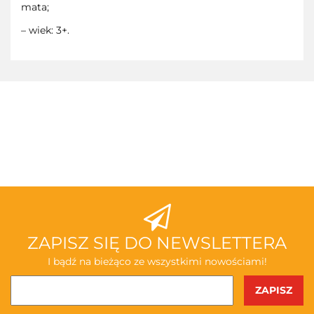
mata;
– wiek: 3+.
3TOYSM
ABAKUS
ZAPISZ SIĘ DO NEWSLETTERA
I bądź na bieżąco ze wszystkimi nowościami!