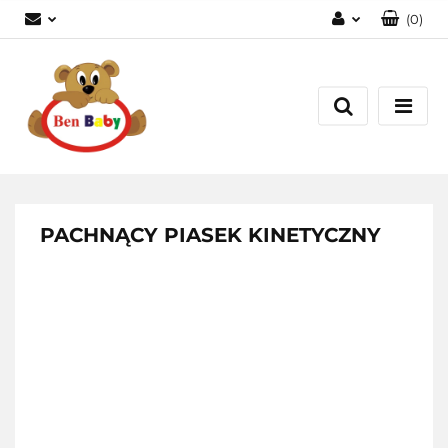
(
0
)
Zaloguj się
Zarejestruj się
Dodaj zgłoszenie
Zgody cookies
PACHNĄCY PIASEK KINETYCZNY