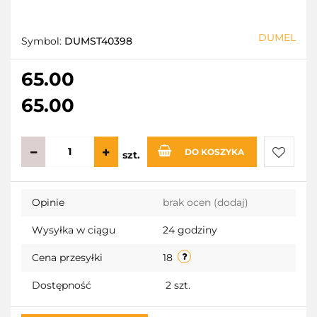
DUMEL
Symbol:
DUMST40398
65.00
65.00
DO KOSZYKA
szt.
Do
Opinie
brak ocen
(dodaj)
przecho
Wysyłka w ciągu
24 godziny
Cena przesyłki
18
Dostępność
2
szt.