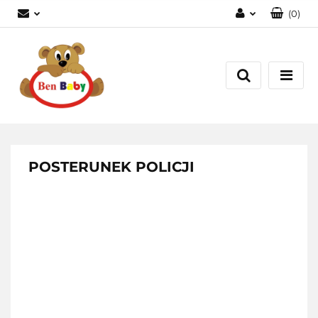
(
0
)
Zaloguj się
Zarejestruj się
Dodaj zgłoszenie
Zgody cookies
POSTERUNEK POLICJI