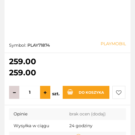
PLAYMOBIL
Symbol:
PLAY71874
259.00
259.00
DO KOSZYKA
szt.
Do
Opinie
brak ocen
(dodaj)
przecho
Wysyłka w ciągu
24 godziny