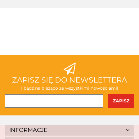
3TOYSM
ABAKUS
ZAPISZ SIĘ DO NEWSLETTERA
I bądź na bieżąco ze wszystkimi nowościami!
AKSJOMAT
INFORMACJE