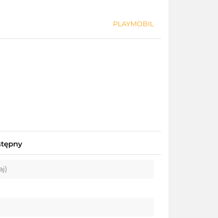
PLAYMOBIL
stępny
aj)