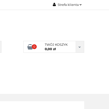
Strefa klienta
Zaloguj się
Zarejestruj się
Dodaj zgłoszenie
Zgody cookies
TWÓJ KOSZYK
0
0,00 zł
ERY