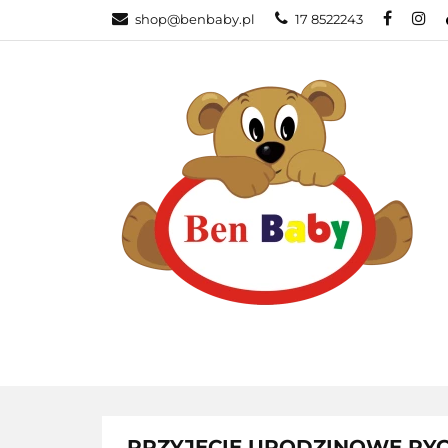
shop@benbaby.pl
17 8522243
KATEGORIE
PRZYJĘCIE URODZINOWE RY