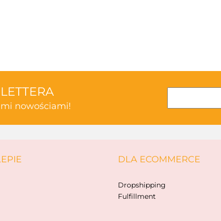
3TOYSM
SLETTERA
kimi nowościami!
ABAKUS
LEPIE
DLA ECOMMERCE
AKSJOMAT
Dropshipping
Fulfillment