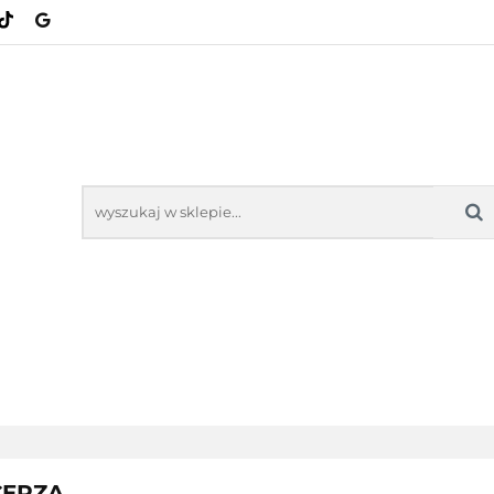
KATEGORIE
NOWOŚCI
BESTSELLERY
NOWOŚCI
BESTSELL
CERZA